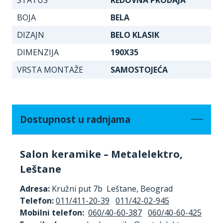
BOJA
BELA
DIZAJN
BELO KLASIK
DIMENZIJA
190X35
VRSTA MONTAŽE
SAMOSTOJEĆA
Dostupnost u radnjama
Salon keramike – Metalelektro,
Leštane
Adresa:
Kružni put 7b Leštane, Beograd
Telefon:
011/411-20-39
011/42-02-945
Mobilni telefon:
060/40-60-387
060/40-60-425