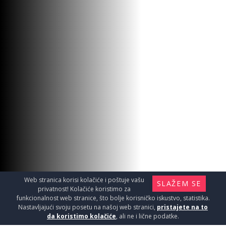
Web stranica korisi kolačiće i poštuje vašu
SLAŽEM SE
privatnost! Kolačiće koristimo za
funkcionalnost web stranice, što bolje korisničko iskustvo, statistika.
Nastavljajući svoju posetu na našoj web stranici,
pristajete na to
da koristimo kolačiće
, ali ne i lične podatke.