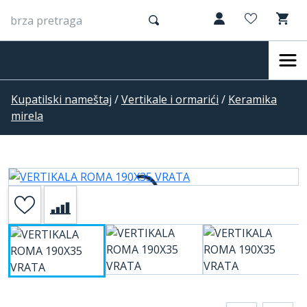
Kupatilski nameštaj
/
Vertikale i ormarići
/
Keramika
mirela