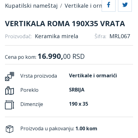
Kupatilski nameštaj
Vertikale i ormarići
VERTIKALA ROMA 190X35 VRATA
Keramika mirela
MRL067
Proizvođač:
Šifra:
16.990,
00
RSD
Cena po kom:
Vertikale i ormarići
Vrsta proizvoda
SRBIJA
Poreklo
190 x 35
Dimenzije
Proizvoda u pakovanju:
1.00 kom