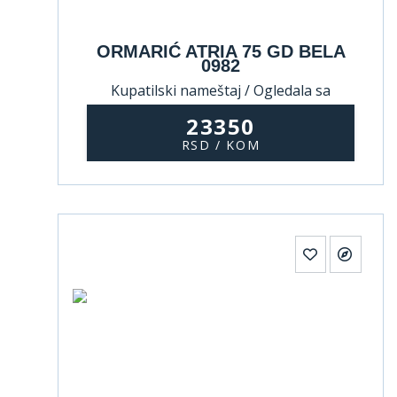
ORMARIĆ ATRIA 75 GD BELA
0982
Kupatilski nameštaj / Ogledala sa
ormarićem
23350
RSD / KOM