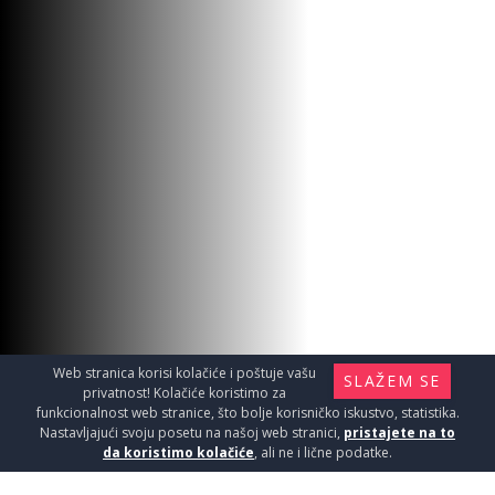
Web stranica korisi kolačiće i poštuje vašu
SLAŽEM SE
privatnost! Kolačiće koristimo za
funkcionalnost web stranice, što bolje korisničko iskustvo, statistika.
Nastavljajući svoju posetu na našoj web stranici,
pristajete na to
da koristimo kolačiće
, ali ne i lične podatke.