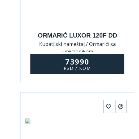
ORMARIĆ LUXOR 120F DD
Kupatilski nameštaj / Ormarići sa
umivaonikom
73990
RSD / KOM