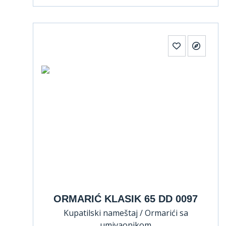
ORMARIĆ KLASIK 65 DD 0097
Kupatilski nameštaj / Ormarići sa
umivaonikom