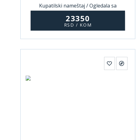
Kupatilski nameštaj / Ogledala sa
ormarićem
23350
RSD / KOM