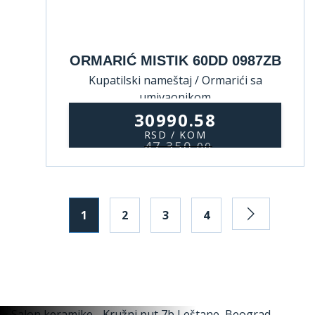
ORMARIĆ MISTIK 60DD 0987ZB
Kupatilski nameštaj / Ormarići sa
umivaonikom
30990.58
RSD / KOM
47.350,
00
1
2
3
4