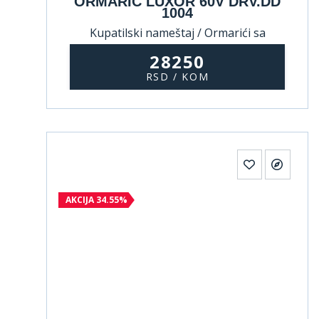
ORMARIĆ LUXOR 60V DRV.DD
1004
Kupatilski nameštaj / Ormarići sa
umivaonikom
28250
RSD / KOM
AKCIJA 34.55%