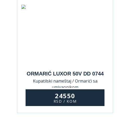
ORMARIĆ LUXOR 50V DD 0744
Kupatilski nameštaj / Ormarići sa
umivaonikom
24550
RSD / KOM