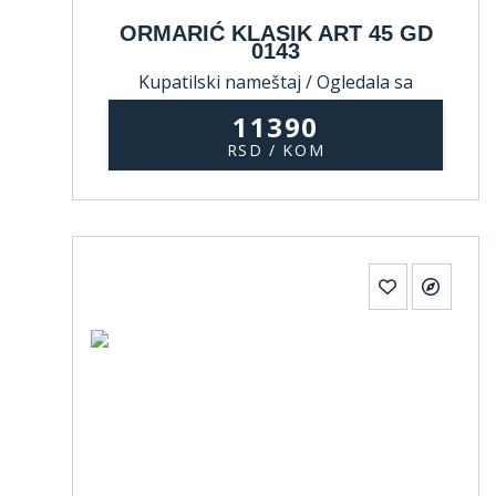
ORMARIĆ KLASIK ART 45 GD
0143
Kupatilski nameštaj / Ogledala sa
ormarićem
11390
RSD / KOM