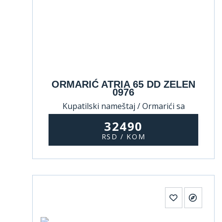
ORMARIĆ ATRIA 65 DD ZELEN
0976
Kupatilski nameštaj / Ormarići sa
umivaonikom
32490
RSD / KOM