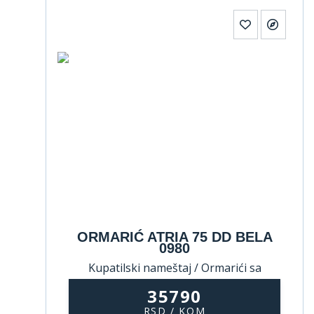
ORMARIĆ ATRIA 75 DD BELA
0980
Kupatilski nameštaj / Ormarići sa
umivaonikom
35790
RSD / KOM