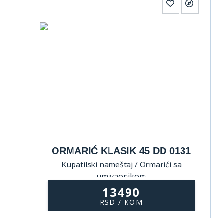
ORMARIĆ KLASIK 45 DD 0131
Kupatilski nameštaj / Ormarići sa
umivaonikom
13490
RSD / KOM