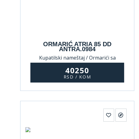
ORMARIĆ ATRIA 85 DD
ANTRA.0984
Kupatilski nameštaj / Ormarići sa
umivaonikom
40250
RSD / KOM