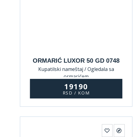
ORMARIĆ LUXOR 50 GD 0748
Kupatilski nameštaj / Ogledala sa
ormarićem
19190
RSD / KOM