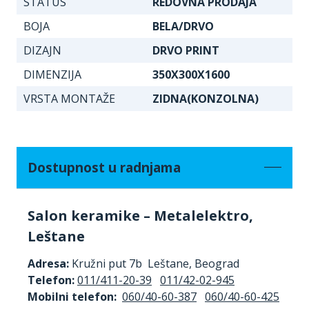
STATUS
REDOVNA PRODAJA
BOJA
BELA/DRVO
DIZAJN
DRVO PRINT
DIMENZIJA
350X300X1600
VRSTA MONTAŽE
ZIDNA(KONZOLNA)
Dostupnost u radnjama
Salon keramike – Metalelektro,
Leštane
Adresa:
Kružni put 7b Leštane, Beograd
Telefon:
011/411-20-39
011/42-02-945
Mobilni telefon:
060/40-60-387
060/40-60-425