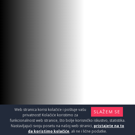
Web stranica korisi kolačiće i poštuje vašu
SLAŽEM SE
privatnost! Kolačiće koristimo za
funkcionalnost web stranice, što bolje korisničko iskustvo, statistika.
Nastavljajući svoju posetu na našoj web stranici,
pristajete na to
da koristimo kolačiće
, ali ne i lične podatke.