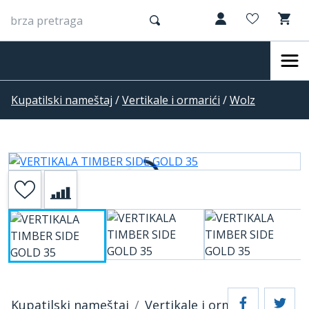
Kupatilski nameštaj
/
Vertikale i ormarići
/
Wolz
Kupatilski nameštaj
Vertikale i ormarići