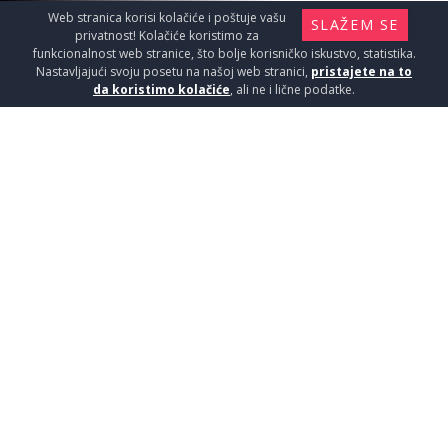
Web stranica korisi kolačiće i poštuje vašu
SLAŽEM SE
privatnost! Kolačiće koristimo za
funkcionalnost web stranice, što bolje korisničko iskustvo, statistika.
Nastavljajući svoju posetu na našoj web stranici,
pristajete na to
da koristimo kolačiće
, ali ne i lične podatke.