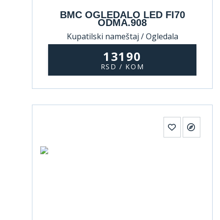
BMC OGLEDALO LED FI70
ODMA.908
Kupatilski nameštaj / Ogledala
13190
RSD / KOM