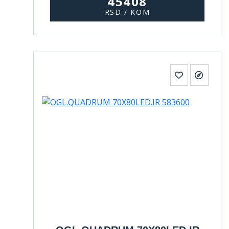
45408
RSD / KOM