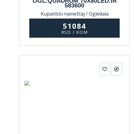
OGL.QUADRUM 70X80LED.IR
583600
Kupatilski nameštaj / Ogledala
51084
RSD / KOM