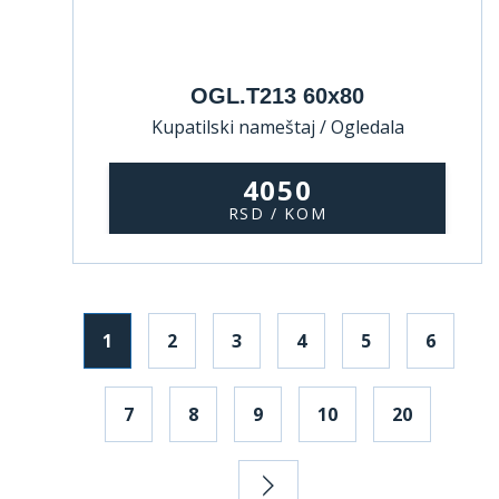
OGL.T213 60x80
Kupatilski nameštaj / Ogledala
4050
RSD / KOM
1
2
3
4
5
6
7
8
9
10
20