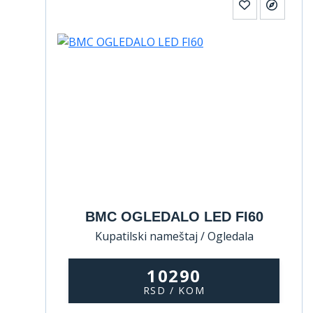
BMC OGLEDALO LED FI60
Kupatilski nameštaj / Ogledala
10290
RSD / KOM