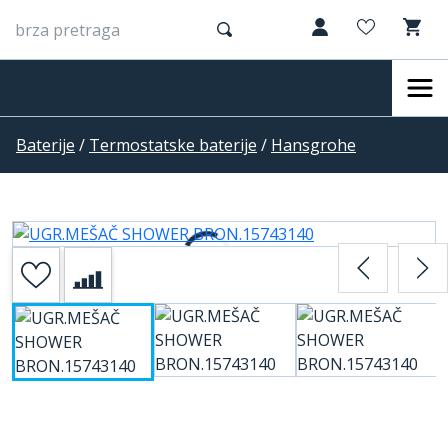
Baterije
/
Termostatske baterije
/
Hansgrohe