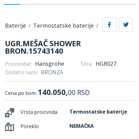
Baterije
Termostatske baterije
UGR.MEŠAČ SHOWER
BRON.15743140
Hansgrohe
HGR027
Proizvođač:
Šifra:
BRONZA
Dodatni naziv:
140.050,
00
RSD
Cena po kom:
Termostatske baterije
Vrsta proizvoda
NEMAČKA
Poreklo