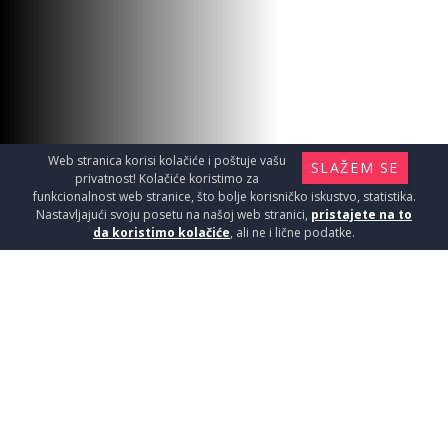
COPEN BAT.TERMOSTAT.C-01-
500CR
Baterije / Termostatske baterije
22750
RSD / KOM
Web stranica korisi kolačiće i poštuje vašu
SLAŽEM SE
privatnost! Kolačiće koristimo za
funkcionalnost web stranice, što bolje korisničko iskustvo, statistika.
Nastavljajući svoju posetu na našoj web stranici,
pristajete na to
da koristimo kolačiće
, ali ne i lične podatke.