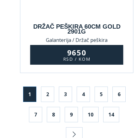
DRŽAČ PEŠKIRA 60CM GOLD
2901G
Galanterija / Držač peškira
9650
RSD / KOM
1
2
3
4
5
6
7
8
9
10
14