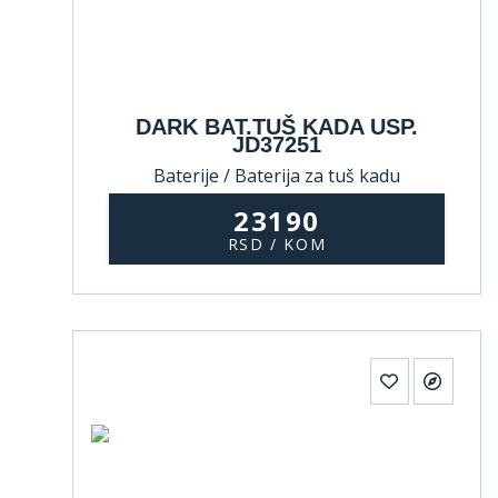
DARK BAT.TUŠ KADA USP.
JD37251
Baterije / Baterija za tuš kadu
23190
RSD / KOM