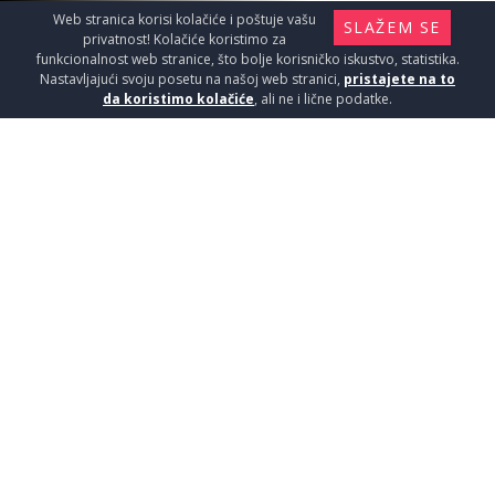
Web stranica korisi kolačiće i poštuje vašu
SLAŽEM SE
privatnost! Kolačiće koristimo za
funkcionalnost web stranice, što bolje korisničko iskustvo, statistika.
Nastavljajući svoju posetu na našoj web stranici,
pristajete na to
da koristimo kolačiće
, ali ne i lične podatke.