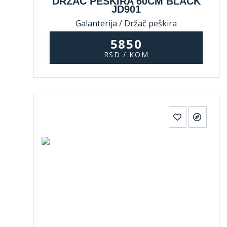
DRŽAČ PEŠKIRA 60CM BLACK
JD901
Galanterija / Držač peškira
5850
RSD / KOM