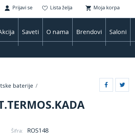
Prijavi se
Lista želja
Moja korpa
Akcija
Saveti
O nama
Brendovi
Saloni
ske baterije
T.TERMOS.KADA
ROS148
Šifra: