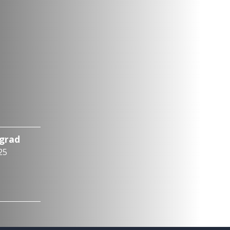
ograd
25