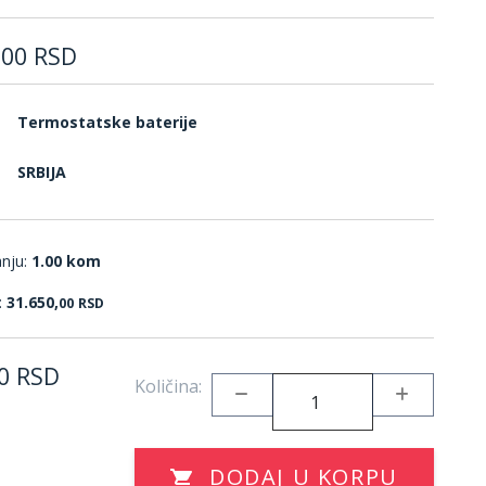
,
00
RSD
Termostatske baterije
SRBIJA
anju:
1.00 kom
:
31.650,
00
RSD
0
RSD
Količina:
DODAJ U KORPU