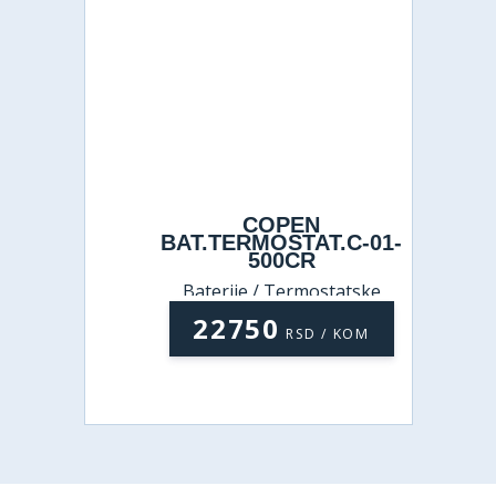
COPEN
BAT.TERMOSTAT.C-01-
500CR
Baterije / Termostatske
baterije
22750
RSD / KOM