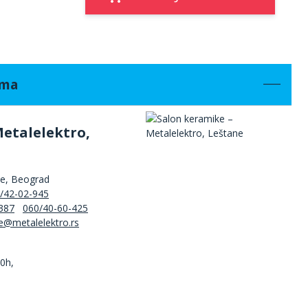
ama
Metalelektro,
ne, Beograd
/42-02-945
387
060/40-60-425
00h,