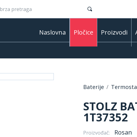
Naslovna
Pločice
Proizvodi
Baterije
Termostat
STOLZ BA
1T37352
Rosan
Proizvođač: