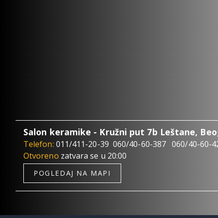
Salon keramike - Kružni put 7b Leštane, Be
Telefon:
011/411-20-39
060/40-60-387
060/40-60-4
Otvoreno
zatvara se u 20:00
POGLEDAJ NA MAPI