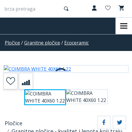
Pločice
/
Granitne pločice
/
Ecoceramic
Pločice
Granitne pločice - kvalitet i lepota koji traju