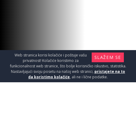
Web stranica korisi kolačiće i poštuje vašu
SLAŽEM SE
privatnost! Kolačiće koristimo za
funkcionalnost web stranice, što bolje korisničko iskustvo, statistika.
Nastavljajući svoju posetu na našoj web stranici,
pristajete na to
da koristimo kolačiće
, ali ne i lične podatke.
CAVE GREY 60,5x60,5 1,46
Pločice / Granitne pločice - kvalitet i lepota
koji traju
2290
RSD / M2