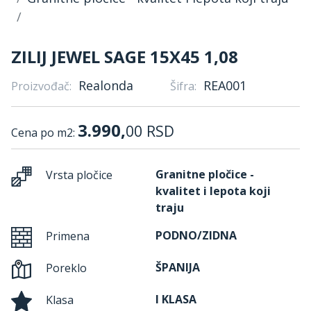
ZILIJ JEWEL SAGE 15X45 1,08
Realonda
REA001
Proizvođač:
Šifra:
3.990,
00
RSD
Cena po m2:
Granitne pločice -
Vrsta pločice
kvalitet i lepota koji
traju
PODNO/ZIDNA
Primena
ŠPANIJA
Poreklo
I KLASA
Klasa