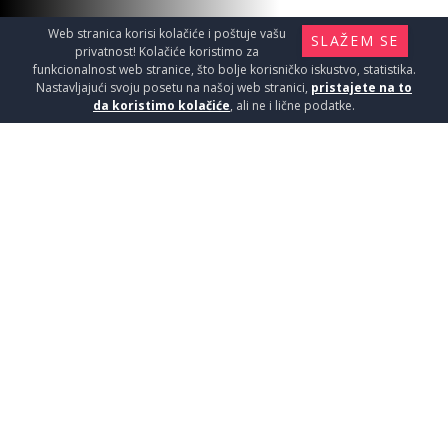
Web stranica korisi kolačiće i poštuje vašu
SLAŽEM SE
privatnost! Kolačiće koristimo za
funkcionalnost web stranice, što bolje korisničko iskustvo, statistika.
Nastavljajući svoju posetu na našoj web stranici,
pristajete na to
da koristimo kolačiće
, ali ne i lične podatke.