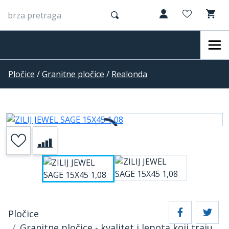
Pločice
/
Granitne pločice
/
Realonda
Pločice
Granitne pločice - kvalitet i lepota koji traju