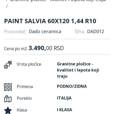
PAINT SALVIA 60X120 1,44 R10
Dado ceramica
DAD012
Proizvođač:
Šifra:
3.490,
00
RSD
Cena po m2:
Granitne pločice -
Vrsta pločice
kvalitet i lepota koji
traju
PODNO/ZIDNA
Primena
ITALIJA
Poreklo
I KLASA
Klasa