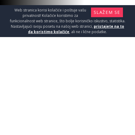
Web stranica korisi kolačiće i poštuje vašu
SLAŽEM SE
privatnost! Kolačiće koristimo za
funkcionalnost web stranice, što bolje korisničko iskustvo, statistika.
Nastavljajući svoju posetu na našoj web stranici,
pristajete na to
da koristimo kolačiće
, ali ne i lične podatke.