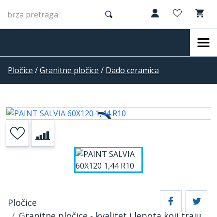
Pločice
/
Granitne pločice
/
Dado ceramica
Pločice
Granitne pločice - kvalitet i lepota koji traju