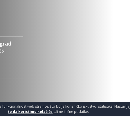
ograd
25
a funkcionalnost web stranice, što bolje korisničko iskustvo, statistika. Nastavlj
to da koristimo kolačiće
, ali ne i lične podatke.