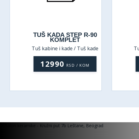
TUŠ KADA STEP R-90
KOMPLET
Tuš kabine i kade / Tuš kade
Tu
12990
RSD / KOM