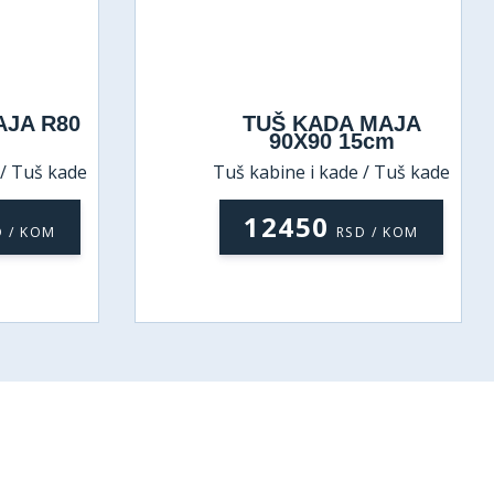
AJA R80
TUŠ KADA MAJA
90X90 15cm
 / Tuš kade
Tuš kabine i kade / Tuš kade
12450
D / KOM
RSD / KOM