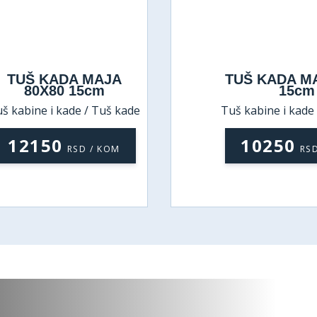
TUŠ KADA MAJA
TUŠ KADA M
80X80 15cm
15cm
š kabine i kade / Tuš kade
Tuš kabine i kade
12150
10250
RSD / KOM
RS