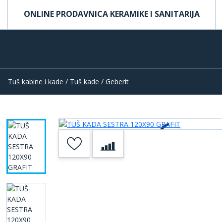
ONLINE PRODAVNICA KERAMIKE I SANITARIJA
Tuš kabine i kade
/
Tuš kade
/
Geberit