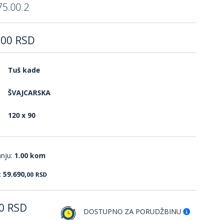
5.00.2
,
00
RSD
Tuš kade
ŠVAJCARSKA
120 x 90
anju:
1.00 kom
:
59.690,
00
RSD
0
RSD
DOSTUPNO ZA PORUDŽBINU