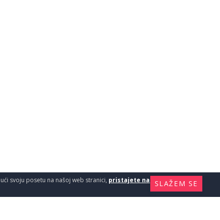
ajući svoju posetu na našoj web stranici,
pristajete na
SLAŽEM SE