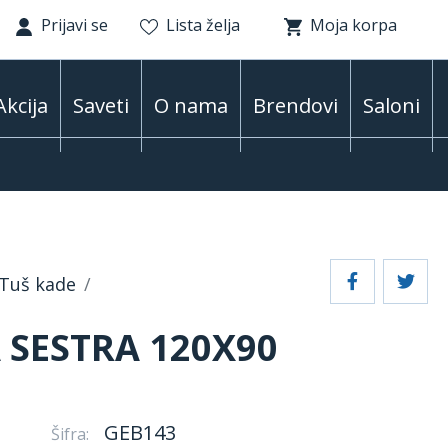
Prijavi se
Lista želja
Moja korpa
Akcija
Saveti
O nama
Brendovi
Saloni
Tuš kade
 SESTRA 120X90
GEB143
Šifra: