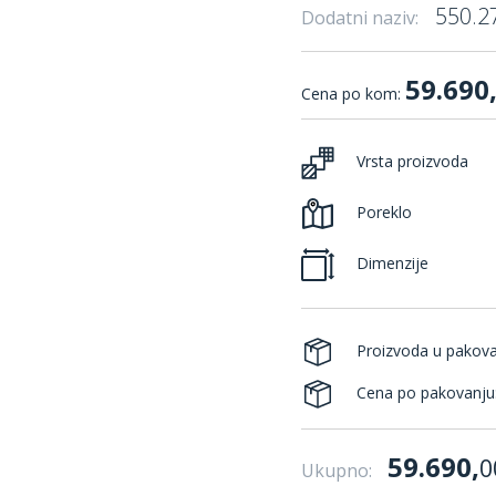
550.27
Dodatni naziv:
59.690
Cena po kom:
Vrsta proizvoda
Poreklo
Dimenzije
Proizvoda u pakov
Cena po pakovanju
59.690,
0
Ukupno: