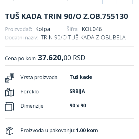
TUŠ KADA TRIN 90/O Z.OB.755130
Kolpa
KOL046
Proizvođač:
Šifra:
TRIN 90/O TUŠ KADA Z OBL.BELA
Dodatni naziv:
37.620,
00
RSD
Cena po kom:
Tuš kade
Vrsta proizvoda
SRBIJA
Poreklo
90 x 90
Dimenzije
Proizvoda u pakovanju:
1.00 kom