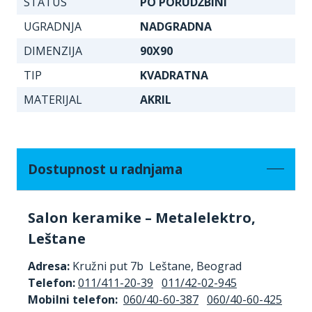
STATUS
PO PORUDŽBINI
UGRADNJA
NADGRADNA
DIMENZIJA
90X90
TIP
KVADRATNA
MATERIJAL
AKRIL
Dostupnost u radnjama
Salon keramike – Metalelektro,
Leštane
Adresa:
Kružni put 7b Leštane, Beograd
Telefon:
011/411-20-39
011/42-02-945
Mobilni telefon:
060/40-60-387
060/40-60-425