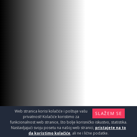
Web stranica korisi kolačiće i poštuje vašu
SLAŽEM SE
privatnost! Kolačiće koristimo za
funkcionalnost web stranice, što bolje korisničko iskustvo, statistika.
Nastavljajući svoju posetu na našoj web stranici,
pristajete na to
da koristimo kolačiće
, ali ne i lične podatke.