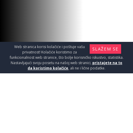
PAR.WALK IN 120x200cm 8mm
Tuš kabine i kade / Paravani
14690
RSD / KOM
Web stranica korisi kolačiće i poštuje vašu
SLAŽEM SE
privatnost! Kolačiće koristimo za
funkcionalnost web stranice, što bolje korisničko iskustvo, statistika.
Nastavljajući svoju posetu na našoj web stranici,
pristajete na to
da koristimo kolačiće
, ali ne i lične podatke.