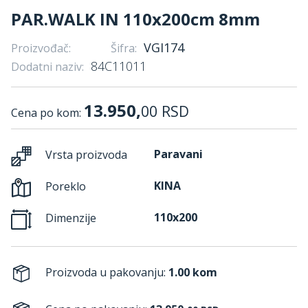
PAR.WALK IN 110x200cm 8mm
VGI174
Proizvođač:
Šifra:
84C11011
Dodatni naziv:
13.950,
00
RSD
Cena po kom:
Paravani
Vrsta proizvoda
KINA
Poreklo
110x200
Dimenzije
Proizvoda u pakovanju:
1.00 kom