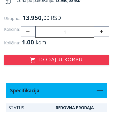
Cena po pakovanju:
13.950,
00
RSD
13.950,
00
RSD
Ukupno:
Količina:
1.00
kom
Količina:
DODAJ U KORPU
Specifikacija
STATUS
REDOVNA PRODAJA