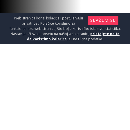
Web stranica korisi kolačiće i poštuje vašu
SLAŽEM SE
privatnost! Kolačiće koristimo za
funkcionalnost web stranice, što bolje korisničko iskustvo, statistika.
Nastavljajući svoju posetu na našoj web stranici,
pristajete na to
da koristimo kolačiće
, ali ne i lične podatke.
PARAVAN MAJA LUX DIM 80X80
6mm
Tuš kabine i kade / Paravani
17150
RSD / KOM