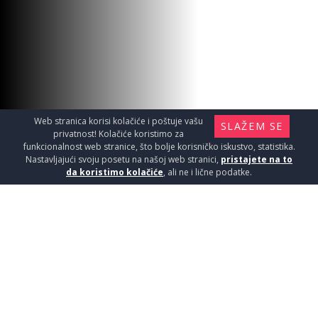
PAR.WALK IN 100x200cm 8mm
Tuš kabine i kade / Paravani
13250
RSD / KOM
Web stranica korisi kolačiće i poštuje vašu
SLAŽEM SE
privatnost! Kolačiće koristimo za
funkcionalnost web stranice, što bolje korisničko iskustvo, statistika.
Nastavljajući svoju posetu na našoj web stranici,
pristajete na to
da koristimo kolačiće
, ali ne i lične podatke.