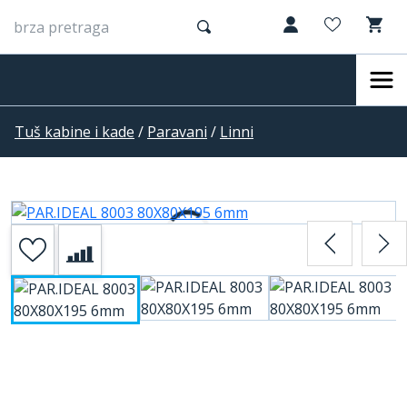
Tuš kabine i kade
/
Paravani
/
Linni