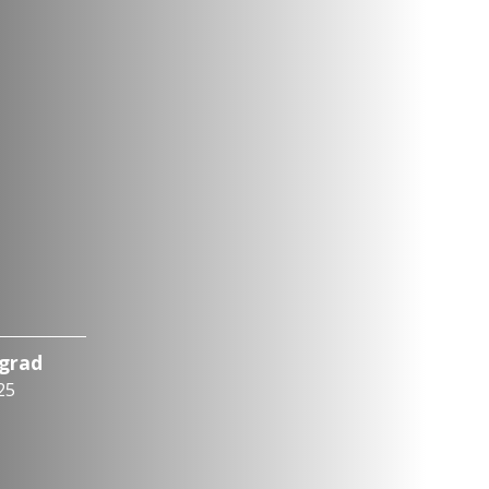
ograd
25