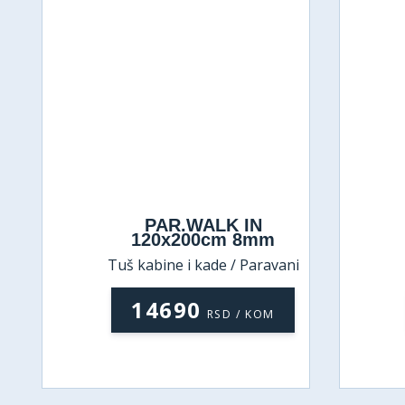
PAR.WALK IN
120x200cm 8mm
Tuš kabine i kade / Paravani
Tu
14690
RSD / KOM