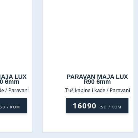
JA LUX
PARAVAN MAJA LUX
0 6mm
R90 6mm
 / Paravani
Tuš kabine i kade / Paravani
16090
D / KOM
RSD / KOM