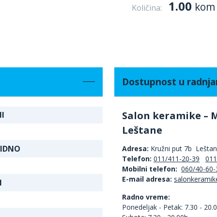
1.00
kom
Količina:
Dostupnost u radnj
Salon keramike – 
I
Leštane
VIDNO
Adresa:
Kružni put 7b Lešta
Telefon:
011/411-20-39
011
Mobilni telefon:
060/40-60-
E-mail adresa:
I
Radno vreme:
Ponedeljak - Petak: 7.30 - 20.