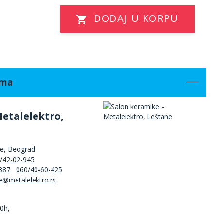
DODAJ U KORPU
ama
Metalelektro,
ne, Beograd
/42-02-945
387
060/40-60-425
00h,