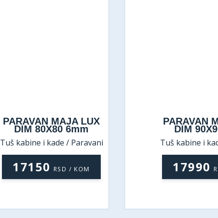
PARAVAN MAJA LUX
PARAVAN MA
DIM 80X80 6mm
DIM 90X9
š kabine i kade / Paravani
Tuš kabine i kade
17150
17990
RSD / KOM
RS