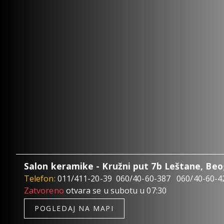
Salon keramike - Kružni put 7b Leštane, Be
Telefon:
011/411-20-39
060/40-60-387
060/40-60-4
Zatvoreno
otvara se u subotu u 07:30
POGLEDAJ NA MAPI