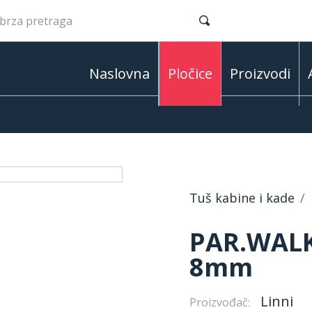
Naslovna
Pločice
Proizvodi
Tuš kabine i kade
PAR.WALK
8mm
Linni
Proizvođač: