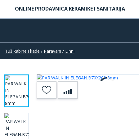
ONLINE PRODAVNICA KERAMIKE I SANITARIJA
Tuš kabine i kade
/
Paravani
/
Linni