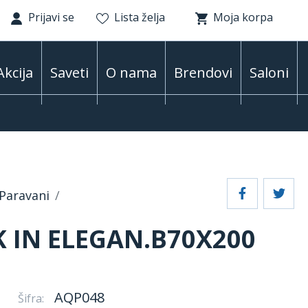
Prijavi se
Lista želja
Moja korpa
Akcija
Saveti
O nama
Brendovi
Saloni
Paravani
 IN ELEGAN.B70X200
AQP048
Šifra: