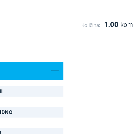
1.00
kom
Količina:
I
VIDNO
I