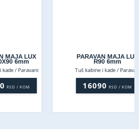
JA LUX
PARAVAN MAJA LUX
0 6mm
R90 6mm
 / Paravani
Tuš kabine i kade / Paravani
16090
D / KOM
RSD / KOM