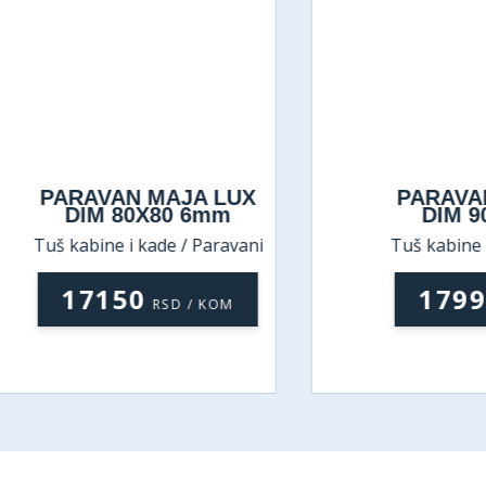
PARAVAN MAJA LUX
PARAVAN MA
DIM 80X80 6mm
DIM 90X9
š kabine i kade / Paravani
Tuš kabine i kade
17150
17990
RSD / KOM
RS