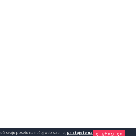
ajući svoju posetu na našoj web stranici,
pristajete na
SLAŽEM SE