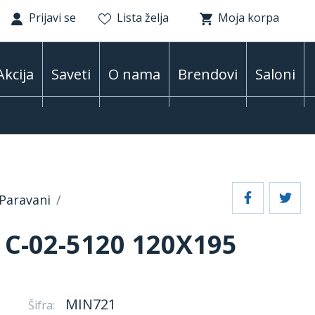
Prijavi se
Lista želja
Moja korpa
Akcija
Saveti
O nama
Brendovi
Saloni
Paravani
C-02-5120 120X195
MIN721
Šifra: