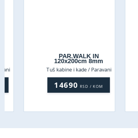
PAR.WALK IN
120x200cm 8mm
Tuš kabine i kade / Paravani
Tu
14690
RSD / KOM