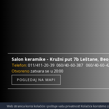
Salon keramike - Kružni put 7b Leštane, Be
Telefon:
011/411-20-39
060/40-60-387
060/40-60-4
Otvoreno
zatvara se u 20:00
POGLEDAJ NA MAPI
Web stranica korisi kolačiće i poštuje vašu privatnost! Kolačiće koristimo z