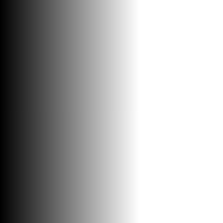
PARAVAN MAJA LUX 90X90 6mm
Tuš kabine i kade / Paravani