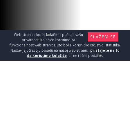
16250
RSD / KOM
Web stranica korisi kolačiće i poštuje vašu
SLAŽEM SE
privatnost! Kolačiće koristimo za
funkcionalnost web stranice, što bolje korisničko iskustvo, statistika.
Nastavljajući svoju posetu na našoj web stranici,
pristajete na to
da koristimo kolačiće
, ali ne i lične podatke.