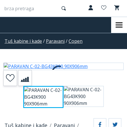
Tuš kabine i kade
/
Paravani
/
Copen
Tuš kabine i kade
Paravani