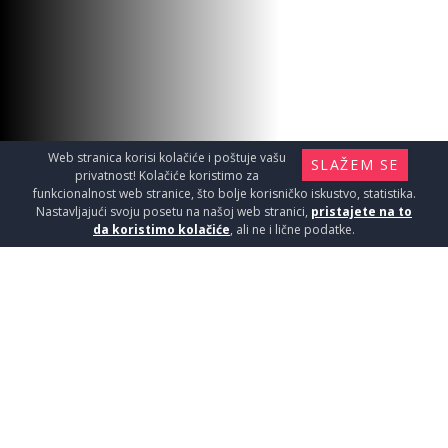
PAR.WALK IN 120x200cm 8mm
Tuš kabine i kade / Paravani
14690
RSD / KOM
Web stranica korisi kolačiće i poštuje vašu
SLAŽEM SE
privatnost! Kolačiće koristimo za
funkcionalnost web stranice, što bolje korisničko iskustvo, statistika.
Nastavljajući svoju posetu na našoj web stranici,
pristajete na to
da koristimo kolačiće
, ali ne i lične podatke.