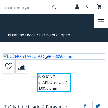
Tuš kabine i kade
/
Paravani
/
Copen
Tuš kabine i kade
Paravani