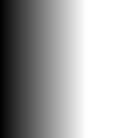
LAVABO RAISE E-6423 CRNI MAT
Sanitarije / Umivaonici
12650
RSD / KOM