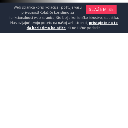
Web stranica korisi kolačiće i poštuje vašu
SLAŽEM SE
privatnost! Kolačiće koristimo za
funkcionalnost web stranice, što bolje korisničko iskustvo, statistika.
Nastavljajući svoju posetu na našoj web stranici,
pristajete na to
da koristimo kolačiće
, ali ne i lične podatke.