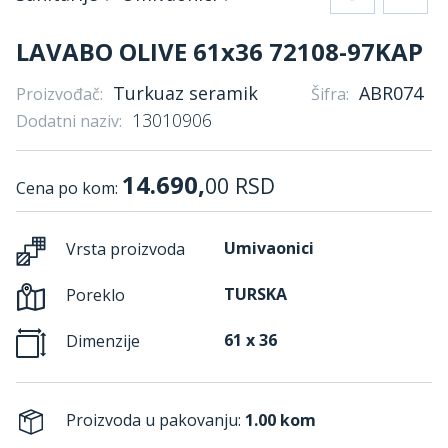
LAVABO OLIVE 61x36 72108-97KAP
Turkuaz seramik
ABR074
Proizvođač:
Šifra:
13010906
Dodatni naziv:
14.690,
00
RSD
Cena po kom:
Umivaonici
Vrsta proizvoda
TURSKA
Poreklo
61 x 36
Dimenzije
Proizvoda u pakovanju:
1.00 kom