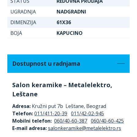
STATUS
REDOVNA PRODAJA
UGRADNJA
NADGRADNI
DIMENZIJA
61X36
BOJA
KAPUCINO
Dostupnost u radnjama
Salon keramike – Metalelektro,
Leštane
Adresa:
Kružni put 7b Leštane, Beograd
Telefon:
011/411-20-39
011/42-02-945
Mobilni telefon:
060/40-60-387
060/40-60-425
E-mail adresa: