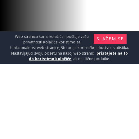
Web stranica korisi kolačiće i poštuje vašu
SLAŽEM SE
privatnost! Kolačiće koristimo za
funkcionalnost web stranice, što bolje korisničko iskustvo, statistika.
Nastavljajući svoju posetu na našoj web stranici,
pristajete na to
da koristimo kolačiće
, ali ne i lične podatke.