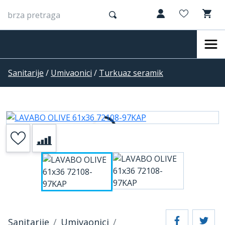
Sanitarije
/
Umivaonici
/
Turkuaz seramik
Sanitarije
Umivaonici