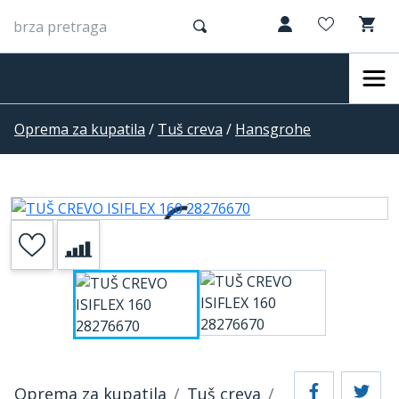
Oprema za kupatila
/
Tuš creva
/
Hansgrohe
Oprema za kupatila
Tuš creva