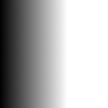
TUŠ CREVO BLACK SQ 12005B
Oprema za kupatila / Tuš creva
2050
RSD / KOM