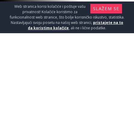
Web stranica korisi kolačiće i poštuje vašu
SLAŽEM SE
privatnost! Kolačiće koristimo za
funkcionalnost web stranice, što bolje korisničko iskustvo, statistika.
Nastavljajući svoju posetu na našoj web stranici,
pristajete na to
da koristimo kolačiće
, ali ne i lične podatke.