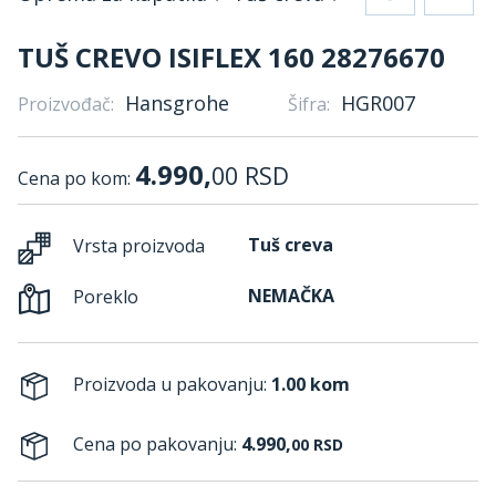
TUŠ CREVO ISIFLEX 160 28276670
Hansgrohe
HGR007
Proizvođač:
Šifra:
4.990,
00
RSD
Cena po kom:
Tuš creva
Vrsta proizvoda
NEMAČKA
Poreklo
Proizvoda u pakovanju:
1.00 kom
Cena po pakovanju:
4.990,
00
RSD