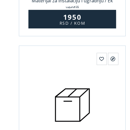
Materijal za instalaciju i ugradnju / Ek
ventili
1950
RSD / KOM