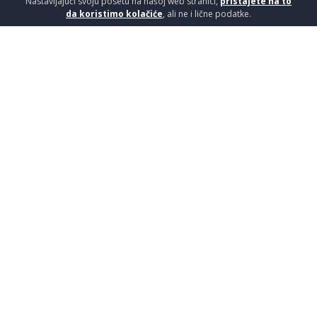
Nastavljajući svoju posetu na našoj web stranici,
pristajete na to
da koristimo kolačiće
, ali ne i lične podatke.