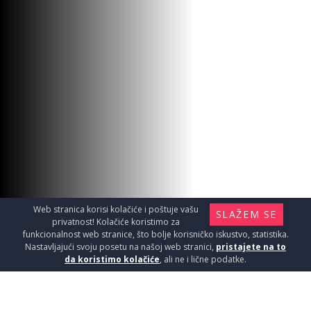
POP-UP 5/4 OKRUG.CRNI 31-
BB002
Materijal za instalaciju i ugradnju / Sifoni
2190
RSD / KOM
Web stranica korisi kolačiće i poštuje vašu
SLAŽEM SE
privatnost! Kolačiće koristimo za
funkcionalnost web stranice, što bolje korisničko iskustvo, statistika.
Nastavljajući svoju posetu na našoj web stranici,
pristajete na to
da koristimo kolačiće
, ali ne i lične podatke.