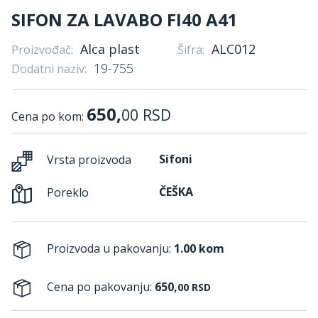
SIFON ZA LAVABO FI40 A41
Alca plast
ALC012
Proizvođač:
Šifra:
19-755
Dodatni naziv:
650,
00
RSD
Cena po kom:
Sifoni
Vrsta proizvoda
ČEŠKA
Poreklo
Proizvoda u pakovanju:
1.00 kom
Cena po pakovanju:
650,
00
RSD