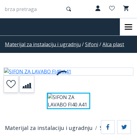
Materijal za instalaciju i ugradnju
/
Sifoni
/
Alca plast
Materijal za instalaciju i ugradnju
Sifoni