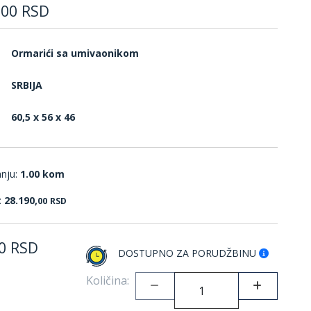
,
00
RSD
Ormarići sa umivaonikom
SRBIJA
60,5 x 56 x 46
anju:
1.00 kom
:
28.190,
00
RSD
0
RSD
DOSTUPNO ZA PORUDŽBINU
Količina: