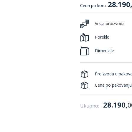
28.190
Cena po kom:
Vrsta proizvoda
Poreklo
Dimenzije
Proizvoda u pakov
Cena po pakovanju
28.190,
0
Ukupno: