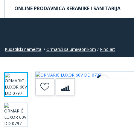
ONLINE PRODAVNICA KERAMIKE I SANITARIJA
Kupatilski nameštaj
/
Ormarići sa umivaonikom
/
Pino art