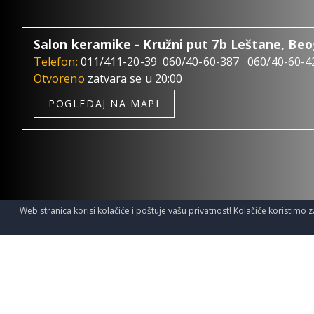
Salon keramike - Kružni put 7b Leštane, Be
Telefon:
011/411-20-39
060/40-60-387
060/40-60-4
Otvoreno
zatvara se u 20:00
POGLEDAJ NA MAPI
Web stranica korisi kolačiće i poštuje vašu privatnost! Kolačiće koristimo z