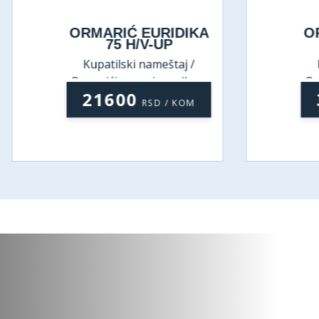
ORMARIĆ EURIDIKA
ORMARIĆ EU
75 H/V-UP
65H PINO
Kupatilski nameštaj /
Kupatilski nam
Ormarići sa umivaonikom
Ormarići sa um
21600
33300
RSD / KOM
RS