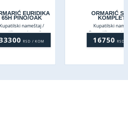
RIDIKA
ORMARIĆ SWETA
/OAK
KOMPLET 56
eštaj /
Kupatilski nameštaj /
ivaonikom
Ormarići sa umivaonikom
16750
D / KOM
RSD / KOM