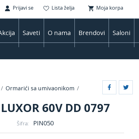
Prijavi se
Lista želja
Moja korpa
Akcija
Saveti
O nama
Brendovi
Saloni
Ormarići sa umivaonikom
LUXOR 60V DD 0797
t
PIN050
Šifra: