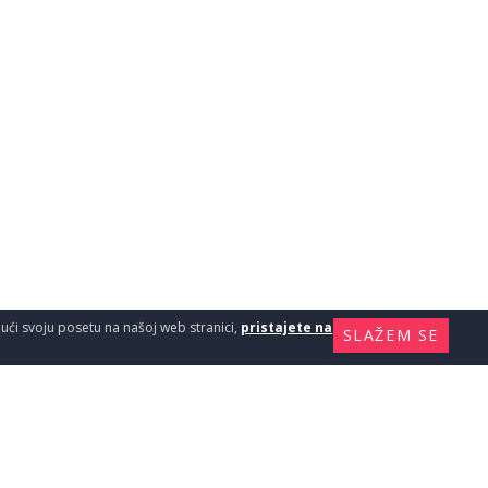
ajući svoju posetu na našoj web stranici,
pristajete na
SLAŽEM SE