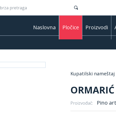
Naslovna
Pločice
Proizvodi
Kupatilski nameštaj
ORMARIĆ 
Pino ar
Proizvođač: