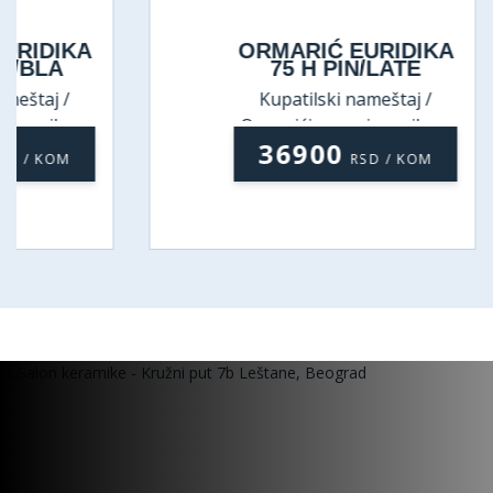
ORMARIĆ EURIDIKA
75 H PIN/LATE
Kupatilski nameštaj /
Ormarići sa umivaonikom
36900
RSD / KOM