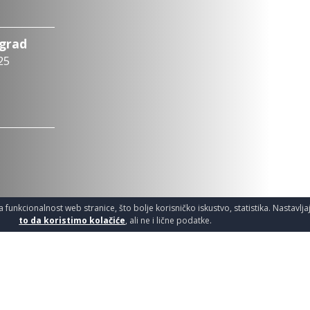
ograd
25
a funkcionalnost web stranice, što bolje korisničko iskustvo, statistika. Nastavlj
to da koristimo kolačiće
, ali ne i lične podatke.