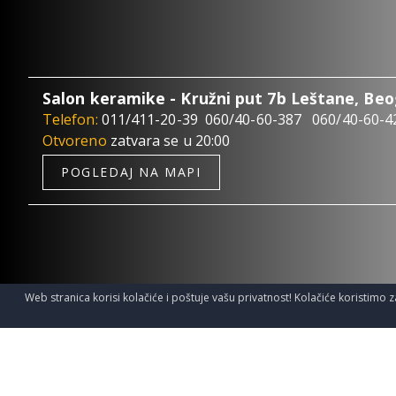
Salon keramike - Kružni put 7b Leštane, Be
Telefon:
011/411-20-39
060/40-60-387
060/40-60-4
Otvoreno
zatvara se u 20:00
POGLEDAJ NA MAPI
Web stranica korisi kolačiće i poštuje vašu privatnost! Kolačiće koristimo z