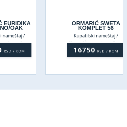
RIDIKA
ORMARIĆ SWETA
/OAK
KOMPLET 56
eštaj /
Kupatilski nameštaj /
ivaonikom
Ormarići sa umivaonikom
16750
D / KOM
RSD / KOM