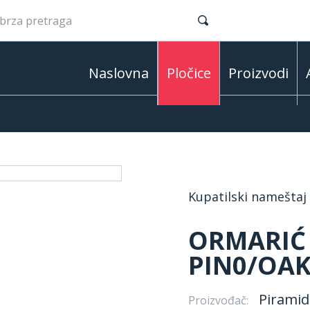
Naslovna
Pločice
Proizvodi
Kupatilski nameštaj
ORMARIĆ 
PIN0/OA
Piramid
Proizvođač: