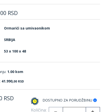
,
00
RSD
Ormarići sa umivaonikom
SRBIJA
53 x 100 x 48
anju:
1.00 kom
:
41.990,
00
RSD
0
RSD
DOSTUPNO ZA PORUDŽBINU
Količina: