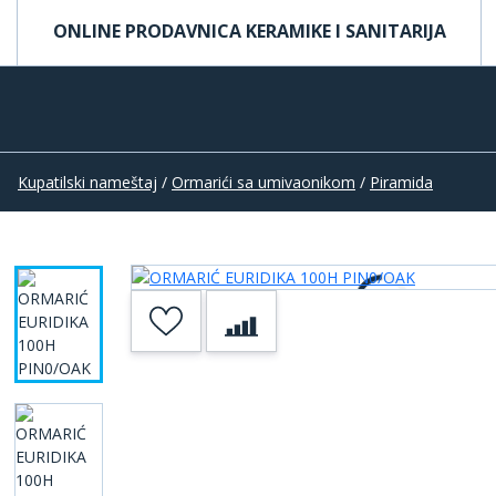
ONLINE PRODAVNICA KERAMIKE I SANITARIJA
Kupatilski nameštaj
/
Ormarići sa umivaonikom
/
Piramida