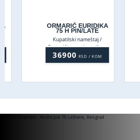
ORMARIĆ EURIDIKA
75 H PIN/LATE
Kupatilski nameštaj /
Ormarići sa umivaonikom
36900
RSD / KOM