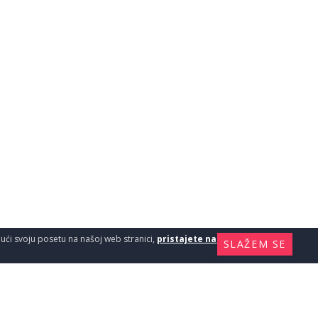
ajući svoju posetu na našoj web stranici,
pristajete na
SLAŽEM SE