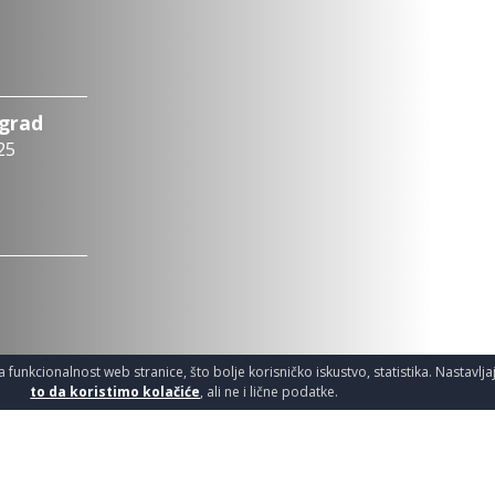
ograd
25
a funkcionalnost web stranice, što bolje korisničko iskustvo, statistika. Nastavlj
to da koristimo kolačiće
, ali ne i lične podatke.