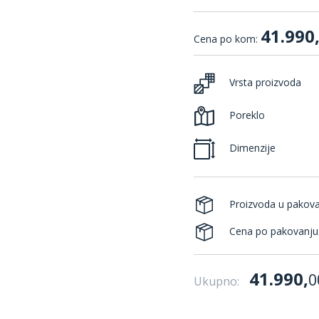
41.990
Cena po kom:
Vrsta proizvoda
Poreklo
Dimenzije
Proizvoda u pakov
Cena po pakovanju
41.990,
0
Ukupno: