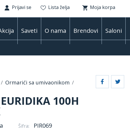
Prijavi se
Lista želja
Moja korpa
Akcija
Saveti
O nama
Brendovi
Saloni
Ormarići sa umivaonikom
EURIDIKA 100H
K
a
PIR069
Šifra: