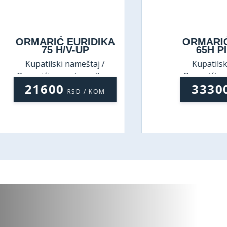
ORMARIĆ EURIDIKA
ORMARIĆ EU
75 H/V-UP
65H PINO
Kupatilski nameštaj /
Kupatilski nam
Ormarići sa umivaonikom
Ormarići sa um
21600
33300
RSD / KOM
RS