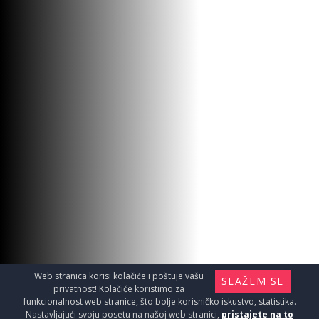
Web stranica korisi kolačiće i poštuje vašu
SLAŽEM SE
privatnost! Kolačiće koristimo za
funkcionalnost web stranice, što bolje korisničko iskustvo, statistika.
Nastavljajući svoju posetu na našoj web stranici,
pristajete na to