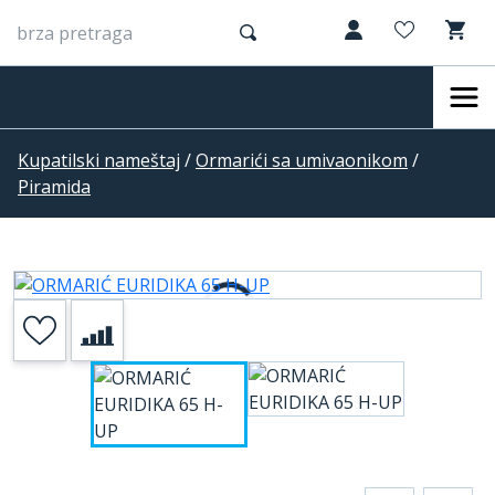
Kupatilski nameštaj
/
Ormarići sa umivaonikom
/
Piramida