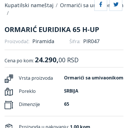
Kupatilski nameštaj
Ormarići sa umivaonikom
ORMARIĆ EURIDIKA 65 H-UP
Piramida
PIR047
Proizvođač:
Šifra:
24.290,
00
RSD
Cena po kom:
Ormarići sa umivaonikom
Vrsta proizvoda
SRBIJA
Poreklo
65
Dimenzije
Proizvoda u pakovanju:
1.00 kom