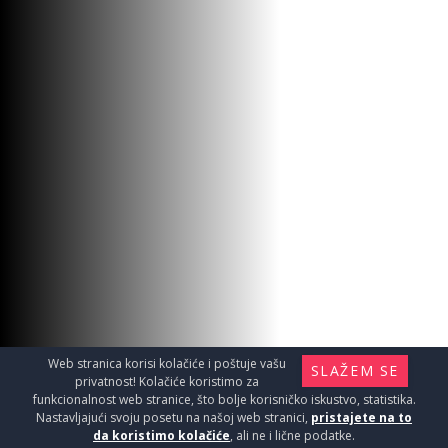
Web stranica korisi kolačiće i poštuje vašu
SLAŽEM SE
privatnost! Kolačiće koristimo za
funkcionalnost web stranice, što bolje korisničko iskustvo, statistika.
Nastavljajući svoju posetu na našoj web stranici,
pristajete na to
da koristimo kolačiće
, ali ne i lične podatke.