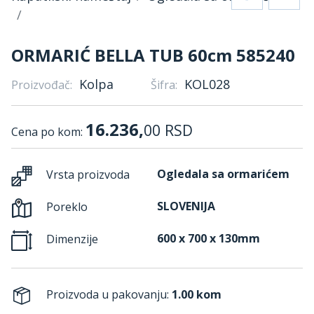
ORMARIĆ BELLA TUB 60cm 585240
Kolpa
KOL028
Proizvođač:
Šifra:
16.236,
00
RSD
Cena po kom:
Ogledala sa ormarićem
Vrsta proizvoda
SLOVENIJA
Poreklo
600 x 700 x 130mm
Dimenzije
Proizvoda u pakovanju:
1.00 kom