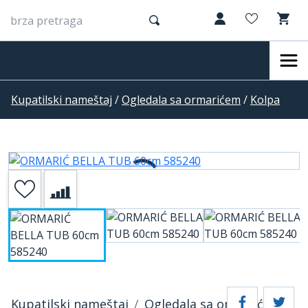
Kupatilski nameštaj
/
Ogledala sa ormarićem
/
Kolpa
Kupatilski nameštaj
Ogledala sa ormarićem