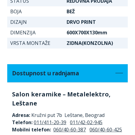
STATUS
REDOVNA PRODAJA
BOJA
BEŽ
DIZAJN
DRVO PRINT
DIMENZIJA
600X700X130mm
VRSTA MONTAŽE
ZIDNA(KONZOLNA)
Dostupnost u radnjama
Salon keramike – Metalelektro,
Leštane
Adresa:
Kružni put 7b Leštane, Beograd
Telefon:
011/411-20-39
011/42-02-945
Mobilni telefon:
060/40-60-387
060/40-60-425