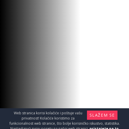
VERNIS BLEND
BAT.L.19071552000
Baterije / Baterija za umivaonik
15790
RSD / KOM
Web stranica korisi kolačiće i poštuje vašu
SLAŽEM SE
privatnost! Kolačiće koristimo za
funkcionalnost web stranice, što bolje korisničko iskustvo, statistika.
Nastavljajući svoju posetu na našoj web stranici,
pristajete na to