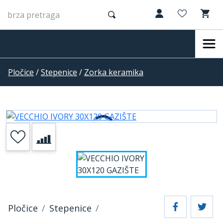
Pločice
/
Stepenice
/
Zorka keramika
Pločice
Stepenice