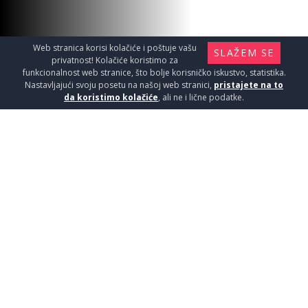
Web stranica korisi kolačiće i poštuje vašu
SLAŽEM SE
privatnost! Kolačiće koristimo za
funkcionalnost web stranice, što bolje korisničko iskustvo, statistika.
MULTISTEP SUMMER
Nastavljajući svoju posetu na našoj web stranici,
pristajete na to
33x120/komR11
da koristimo kolačiće
, ali ne i lične podatke.
Pločice / Stepenice
4690
RSD / KOM