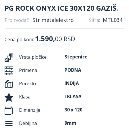
PG ROCK ONYX ICE 30X120 GAZIŠ.
Str metalelektro
MTL034
Proizvođač:
Šifra:
1.590,
00
RSD
Cena po kom:
Stepenice
Vrsta pločice
PODNA
Primena
INDIJA
Poreklo
I KLASA
Klasa
30 x 120
Dimenzije
9mm
Debljina