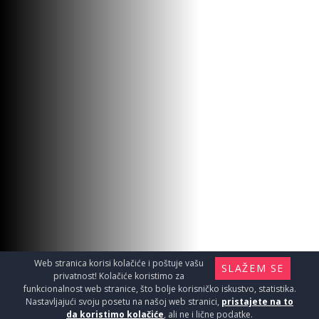
Web stranica korisi kolačiće i poštuje vašu
SLAŽEM SE
privatnost! Kolačiće koristimo za
funkcionalnost web stranice, što bolje korisničko iskustvo, statistika.
Nastavljajući svoju posetu na našoj web stranici,
pristajete na to
da koristimo kolačiće
, ali ne i lične podatke.