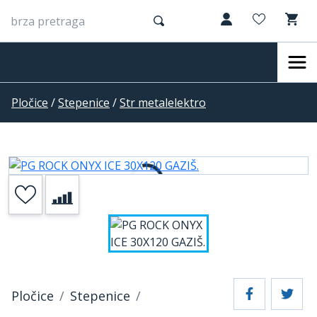
Pločice
/
Stepenice
/
Str metalelektro
Pločice
Stepenice