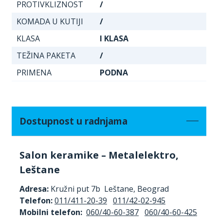
PROTIVKLIZNOST
/
KOMADA U KUTIJI
/
KLASA
I KLASA
TEŽINA PAKETA
/
PRIMENA
PODNA
Dostupnost u radnjama
Salon keramike – Metalelektro,
Leštane
Adresa:
Kružni put 7b Leštane, Beograd
Telefon:
011/411-20-39
011/42-02-945
Mobilni telefon:
060/40-60-387
060/40-60-425