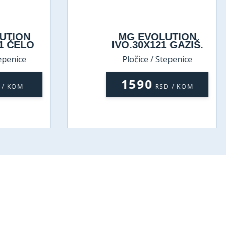
TION
MG EVOLUTION
 ČELO
IVO.30X121 GAZIŠ.
penice
Pločice / Stepenice
1590
/ KOM
RSD / KOM