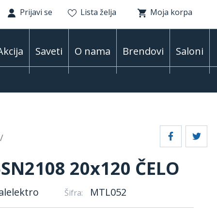
Prijavi se
Lista želja
Moja korpa
Akcija
Saveti
O nama
Brendovi
Saloni
SN2108 20x120 ČELO
alelektro
MTL052
Šifra: