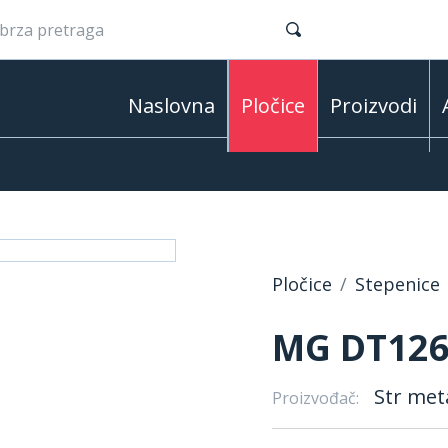
Naslovna
Pločice
Proizvodi
Pločice
Stepenice
MG DT126
Str met
Proizvođač: