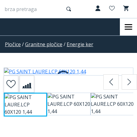
Pločice
/
Granitne pločice
/
Energie ker