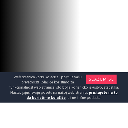
Web stranica korisi kolačiće i poštuje vašu
SLAŽEM SE
privatnost! Kolačiće koristimo za
funkcionalnost web stranice, što bolje korisničko iskustvo, statistika.
Nastavljajući svoju posetu na našoj web stranici,
pristajete na to
da koristimo kolačiće
, ali ne i lične podatke.
CERRINO NATURAL 18X62 1,90 II
Pločice / Granitne pločice - kvalitet i lepota