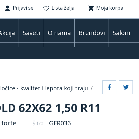
Prijavi se
Lista želja
Moja korpa
Akcija
Saveti
O nama
Brendovi
Saloni
očice - kvalitet i lepota koji traju
LD 62X62 1,50 R11
 forte
GFR036
Šifra: