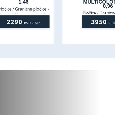
1,46
MULTICOLOR
0,96
ločice / Granitne pločice -
Pločice / Granitne
kvalitet i lepota koji traju
kvalitet i lepota 
2290
3950
RSD / M2
RSD