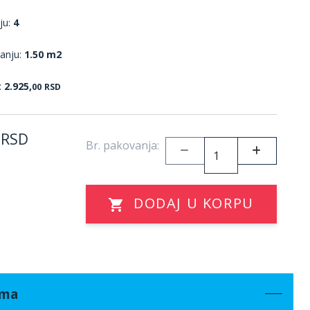
ju:
4
anju:
1.50 m2
:
2.925,
00
RSD
RSD
Br. pakovanja:
DODAJ U KORPU
ama