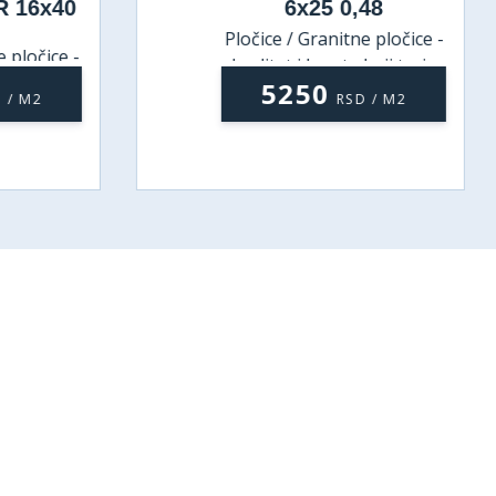
 16x40
6x25 0,48
Pločice / Granitne pločice -
 pločice -
kvalitet i lepota koji traju
koji traju
5250
 / M2
RSD / M2