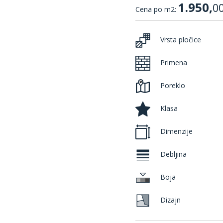
1.950,
0
Cena po m2:
Vrsta pločice
Primena
Poreklo
Klasa
Dimenzije
Debljina
Boja
Dizajn