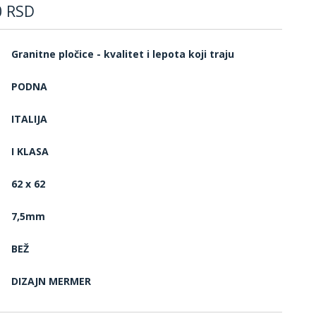
0
RSD
Granitne pločice - kvalitet i lepota koji traju
PODNA
ITALIJA
I KLASA
62 x 62
7,5mm
BEŽ
DIZAJN MERMER