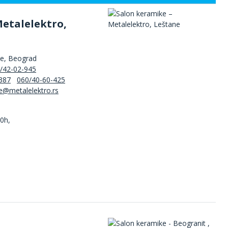
Metalelektro,
ne, Beograd
/42-02-945
387
060/40-60-425
00h,