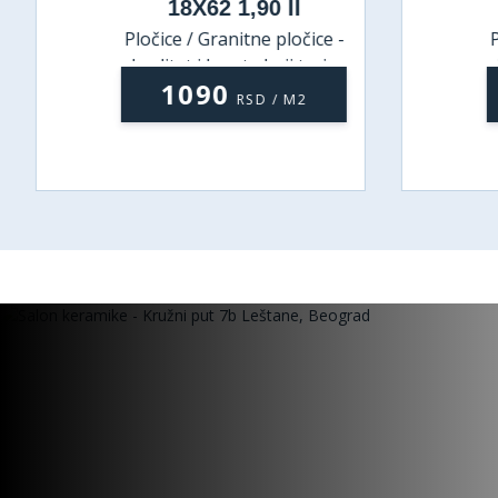
18X62 1,90 II
Pločice / Granitne pločice -
P
kvalitet i lepota koji traju
1090
RSD / M2