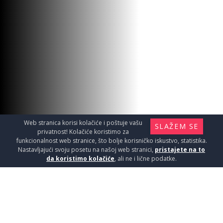
Web stranica korisi kolačiće i poštuje vašu
SLAŽEM SE
privatnost! Kolačiće koristimo za
funkcionalnost web stranice, što bolje korisničko iskustvo, statistika.
Nastavljajući svoju posetu na našoj web stranici,
pristajete na to
da koristimo kolačiće
, ali ne i lične podatke.