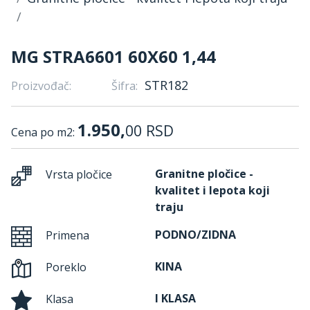
MG STRA6601 60X60 1,44
STR182
Proizvođač:
Šifra:
1.950,
00
RSD
Cena po m2:
Granitne pločice -
Vrsta pločice
kvalitet i lepota koji
traju
PODNO/ZIDNA
Primena
KINA
Poreklo
I KLASA
Klasa