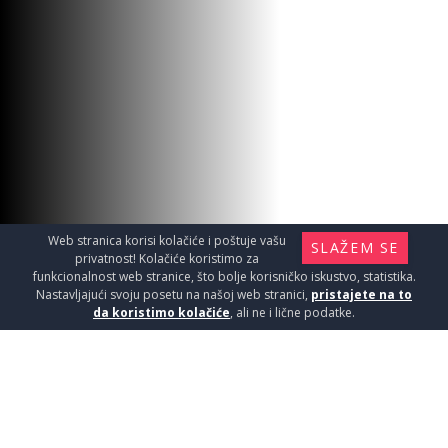
Web stranica korisi kolačiće i poštuje vašu
SLAŽEM SE
privatnost! Kolačiće koristimo za
funkcionalnost web stranice, što bolje korisničko iskustvo, statistika.
Nastavljajući svoju posetu na našoj web stranici,
pristajete na to
da koristimo kolačiće
, ali ne i lične podatke.