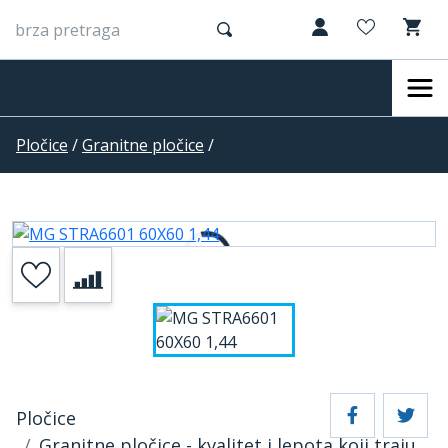
Pločice
/
Granitne pločice
/
Pločice
Granitne pločice - kvalitet i lepota koji traju