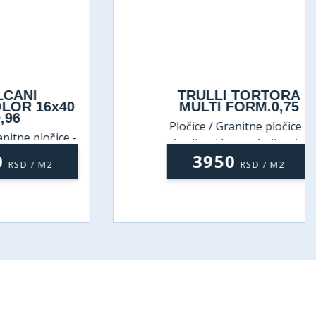
NI
TRULLI TORTORA
 16x40
MULTI FORM.0,75
Pločice / Granitne pločice -
 pločice -
kvalitet i lepota koji traju
koji traju
3950
 / M2
RSD / M2