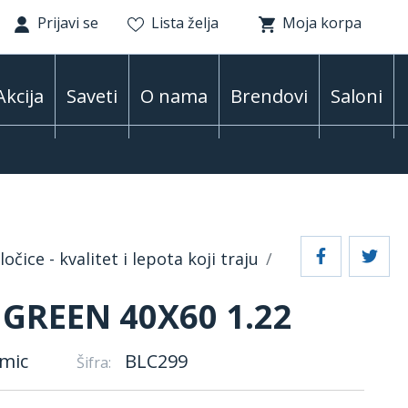
Prijavi se
Lista želja
Moja korpa
Akcija
Saveti
O nama
Brendovi
Saloni
očice - kvalitet i lepota koji traju
GREEN 40X60 1.22
mic
BLC299
Šifra: