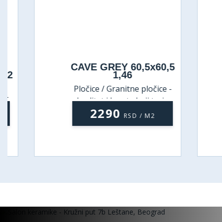
CAVE GREY 60,5x60,5
1,46
Pločice / Granitne pločice -
P
kvalitet i lepota koji traju
2290
RSD / M2