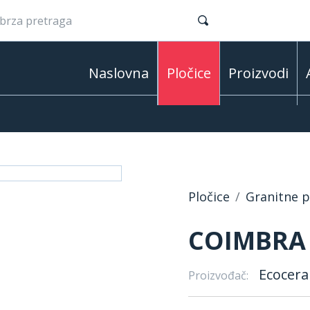
Naslovna
Pločice
Proizvodi
Pločice
Granitne pl
COIMBRA 
Ecocera
Proizvođač: