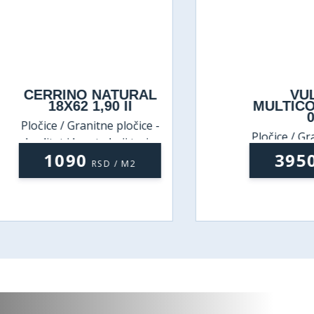
CERRINO NATURAL
VULCA
18X62 1,90 II
MULTICOLOR
0,96
ločice / Granitne pločice -
Pločice / Granitne
kvalitet i lepota koji traju
kvalitet i lepota 
1090
3950
RSD / M2
RSD