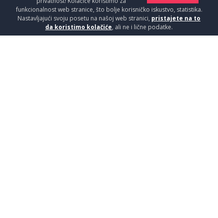
privatnost! Kolačiće koristimo za
funkcionalnost web stranice, što bolje korisničko iskustvo, statistika.
Nastavljajući svoju posetu na našoj web stranici,
pristajete na to
da koristimo kolačiće
, ali ne i lične podatke.
VRATA BM RUČICA HROM
Vrata / Dodaci
1850
RSD / KOM