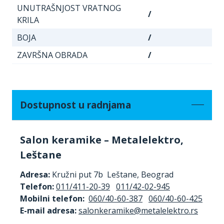
UNUTRAŠNJOST VRATNOG
/
KRILA
BOJA
/
ZAVRŠNA OBRADA
/
Dostupnost u radnjama
Salon keramike – Metalelektro,
Leštane
Adresa:
Kružni put 7b Leštane, Beograd
Telefon:
011/411-20-39
011/42-02-945
Mobilni telefon:
060/40-60-387
060/40-60-425
E-mail adresa: