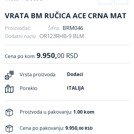
VRATA BM RUČICA ACE CRNA MAT
BRM046
Proizvođač:
Šifra:
OR123RHB-9 BLM
Dodatni naziv:
9.950,
00
RSD
Cena po kom:
Dodaci
Vrsta proizvoda
ITALIJA
Poreklo
Proizvoda u pakovanju:
1.00 kom
Cena po pakovanju:
9.950,
00
RSD