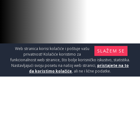
VRA.SUP.TREND P1 BELJENI
HRAST
Vrata / Sobna vrata
19900
RSD / KOM
Web stranica korisi kolačiće i poštuje vašu
SLAŽEM SE
privatnost! Kolačiće koristimo za
funkcionalnost web stranice, što bolje korisničko iskustvo, statistika.
Nastavljajući svoju posetu na našoj web stranici,
pristajete na to
da koristimo kolačiće
, ali ne i lične podatke.