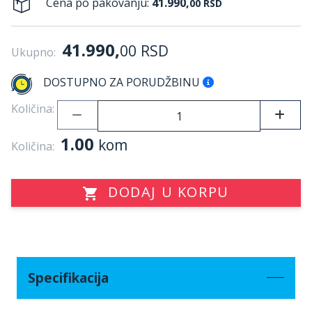
Cena po pakovanju:
41.990,
00
RSD
41.990,
00
RSD
Ukupno:
DOSTUPNO ZA PORUDŽBINU
Količina:
1.00
kom
Količina:
DODAJ U KORPU
Specifikacija