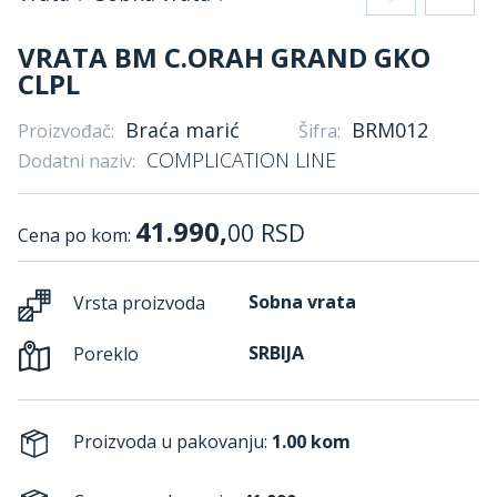
VRATA BM C.ORAH GRAND GKO
CLPL
Braća marić
BRM012
Proizvođač:
Šifra:
COMPLICATION LINE
Dodatni naziv:
41.990,
00
RSD
Cena po kom:
Sobna vrata
Vrsta proizvoda
SRBIJA
Poreklo
Proizvoda u pakovanju:
1.00 kom