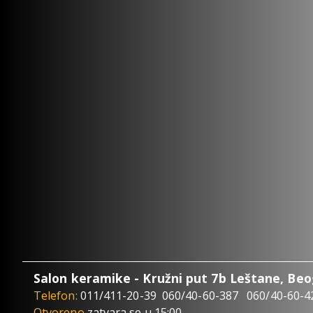
Salon keramike - Kružni put 7b Leštane, Be
Telefon:
011/411-20-39
060/40-60-387
060/40-60-4
Otvoreno
zatvara se u 15:00