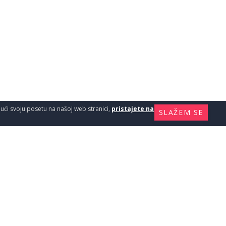
ajući svoju posetu na našoj web stranici,
pristajete na
SLAŽEM SE