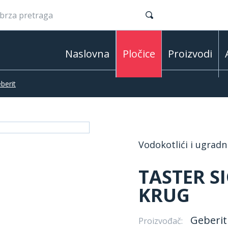
Naslovna
Pločice
Proizvodi
berit
Vodokotlići i ugradn
TASTER SI
KRUG
Geberit
Proizvođač: