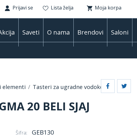
Prijavi se
Lista želja
Moja korpa
Akcija
Saveti
O nama
Brendovi
Saloni
i elementi
Tasteri za ugradne vodokotliće
GMA 20 BELI SJAJ
GEB130
Šifra: