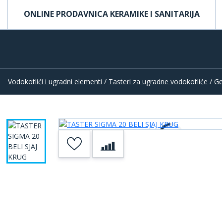
ONLINE PRODAVNICA KERAMIKE I SANITARIJA
Vodokotlići i ugradni elementi
/
Tasteri za ugradne vodokotliće
/
Ge