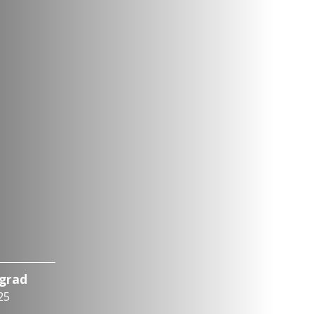
ograd
25