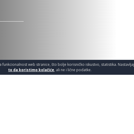
a funkcionalnost web stranice, što bolje korisničko iskustvo, statistika. Nastavlj
to da koristimo kolačiće
, ali ne i lične podatke.