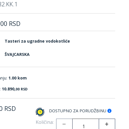
82.KK.1
,
00
RSD
Tasteri za ugradne vodokotliće
ŠVAJCARSKA
anju:
1.00 kom
:
10.890,
00
RSD
0
RSD
DOSTUPNO ZA PORUDŽBINU
Količina: