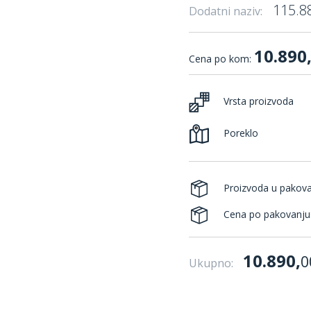
115.8
Dodatni naziv:
10.890
Cena po kom:
Vrsta proizvoda
Poreklo
Proizvoda u pakov
Cena po pakovanju
10.890,
0
Ukupno: