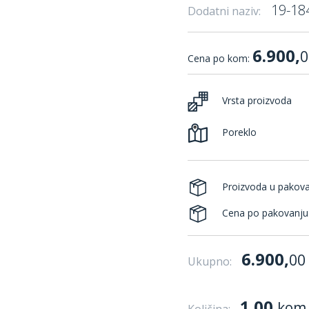
19-18
Dodatni naziv:
6.900,
0
Cena po kom:
Vrsta proizvoda
Poreklo
Proizvoda u pakov
Cena po pakovanju
6.900,
00
Ukupno:
1.00
kom