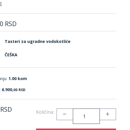
4
0
RSD
Tasteri za ugradne vodokotliće
ČEŠKA
anju:
1.00 kom
:
6.900,
00
RSD
RSD
Količina: