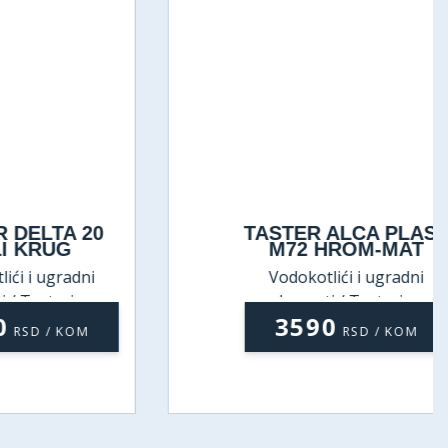
LTA 20
TASTER ALCA PLAST
RUG
M72 HROM-MAT
ugradni
Vodokotlići i ugradni
teri za
elementi / Tasteri za
3590
kotliće
ugradne vodokotliće
 / KOM
RSD / KOM