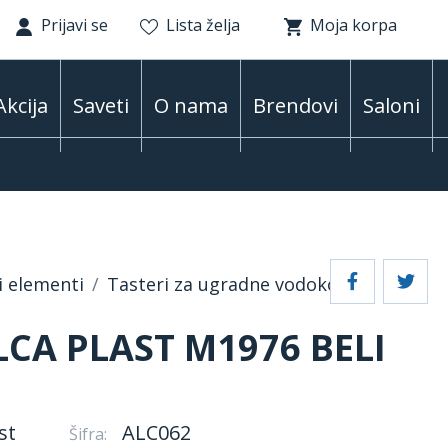
Prijavi se
Lista želja
Moja korpa
Akcija
Saveti
O nama
Brendovi
Saloni
i elementi
Tasteri za ugradne vodokotliće
LCA PLAST M1976 BELI
st
ALC062
Šifra: