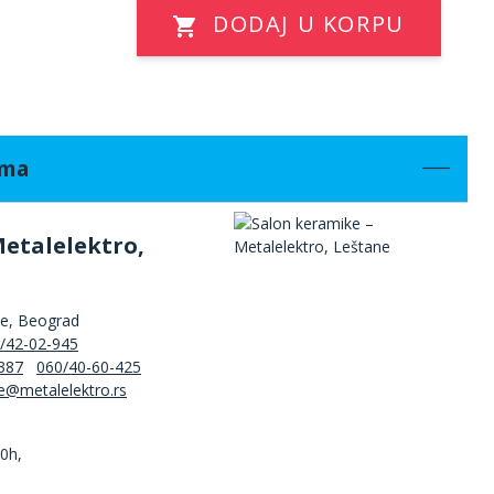
DODAJ U KORPU
ama
Metalelektro,
ne, Beograd
/42-02-945
387
060/40-60-425
00h,