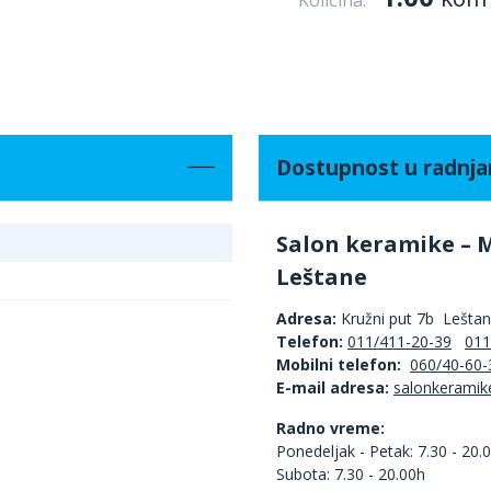
Količina:
Dostupnost u radnj
Salon keramike – 
Leštane
Adresa:
Kružni put 7b Lešta
Telefon:
011/411-20-39
011
Mobilni telefon:
060/40-60-
E-mail adresa:
Radno vreme:
Ponedeljak - Petak: 7.30 - 20.
Subota: 7.30 - 20.00h