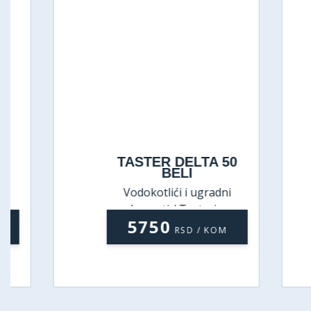
TASTER DELTA 50
BELI
Vodokotlići i ugradni
elementi / Tasteri za
5750
ugradne vodokotliće
RSD / KOM