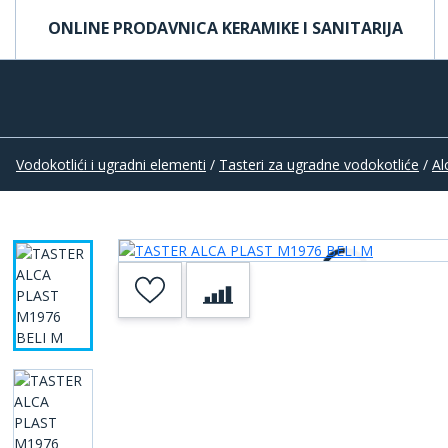
ONLINE PRODAVNICA KERAMIKE I SANITARIJA
Vodokotlići i ugradni elementi
/
Tasteri za ugradne vodokotliće
/
Al