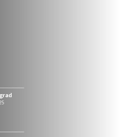
ograd
25