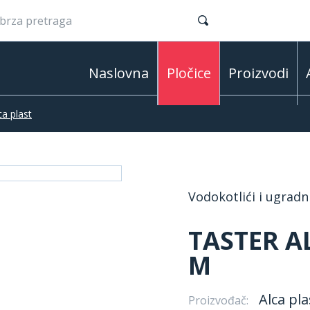
Naslovna
Pločice
Proizvodi
ca plast
Vodokotlići i ugradn
TASTER A
M
Alca pla
Proizvođač: