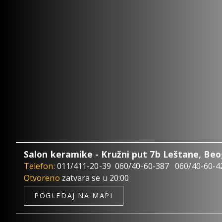
Salon keramike - Kružni put 7b Leštane, Be
Telefon:
011/411-20-39
060/40-60-387
060/40-60-4
Otvoreno
zatvara se u 20:00
POGLEDAJ NA MAPI