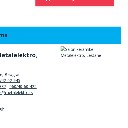
ama
Metalelektro,
ne, Beograd
/42-02-945
387
060/40-60-425
00h,