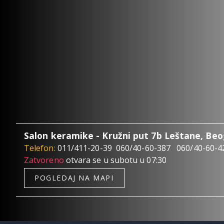
Salon keramike - Kružni put 7b Leštane, Be
Telefon:
011/411-20-39
060/40-60-387
060/40-60-4
Zatvoreno
otvara se u subotu u 07:30
POGLEDAJ NA MAPI