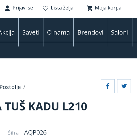
Prijavi se
Lista želja
Moja korpa
Akcija
Saveti
O nama
Brendovi
Saloni
Postolje
A TUŠ KADU L210
AQP026
Šifra: