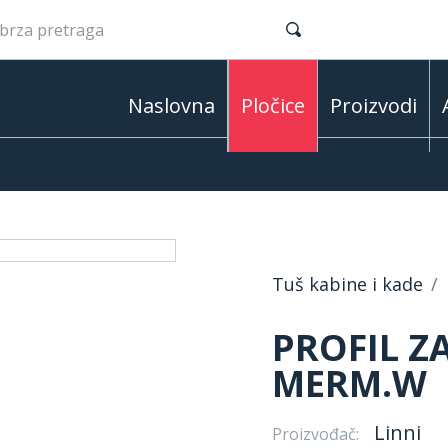
Naslovna
Pločice
Proizvodi
Tuš kabine i kade
PROFIL Z
MERM.W
Linni
Proizvođač: