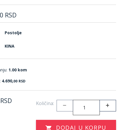
0
RSD
Postolje
KINA
anju:
1.00 kom
:
4.690,
00
RSD
RSD
Količina:
DODAJ U KORPU