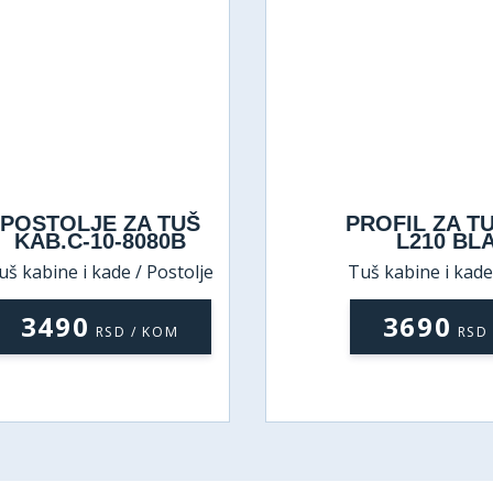
POSTOLJE ZA TUŠ
PROFIL ZA T
KAB.C-10-8080B
L210 BL
uš kabine i kade / Postolje
Tuš kabine i kade
3490
3690
RSD / KOM
RSD