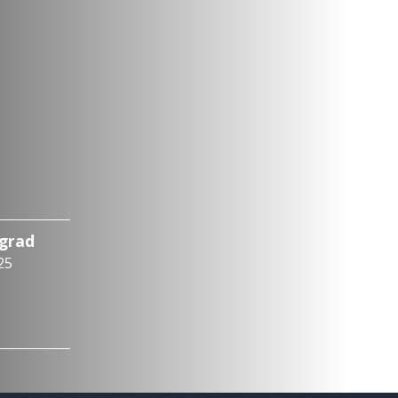
ograd
25