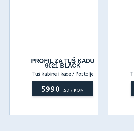
PROFIL ZA TUŠ KADU
9021 BLACK
Tuš kabine i kade / Postolje
T
5990
RSD / KOM