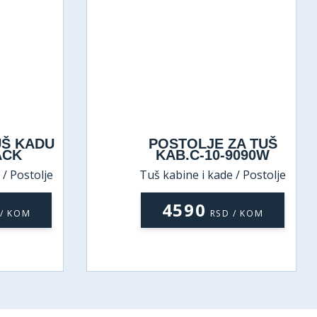
UŠ KADU
POSTOLJE ZA TUŠ
ACK
KAB.C-10-9090W
 / Postolje
Tuš kabine i kade / Postolje
4590
 / KOM
RSD / KOM