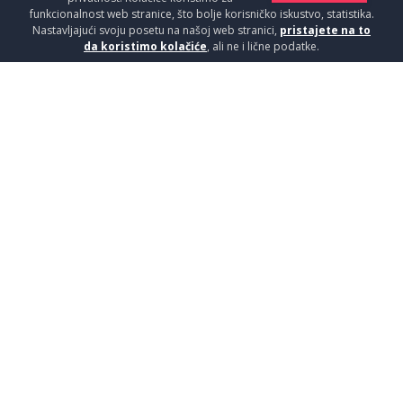
funkcionalnost web stranice, što bolje korisničko iskustvo, statistika.
Nastavljajući svoju posetu na našoj web stranici,
pristajete na to
da koristimo kolačiće
, ali ne i lične podatke.
PAR.WALK IN 120x200cm 8mm
Tuš kabine i kade / Paravani
14690
RSD / KOM