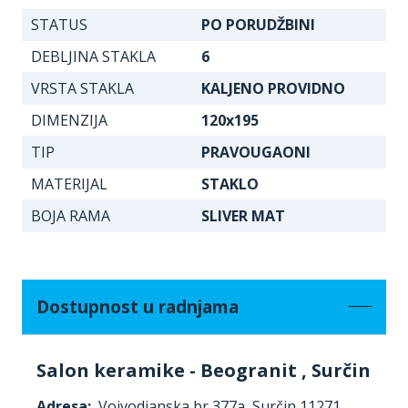
STATUS
PO PORUDŽBINI
DEBLJINA STAKLA
6
VRSTA STAKLA
KALJENO PROVIDNO
DIMENZIJA
120x195
TIP
PRAVOUGAONI
MATERIJAL
STAKLO
BOJA RAMA
SLIVER MAT
Dostupnost u radnjama
Salon keramike - Beogranit , Surčin
Adresa:
Vojvodjanska br 377a, Surčin 11271