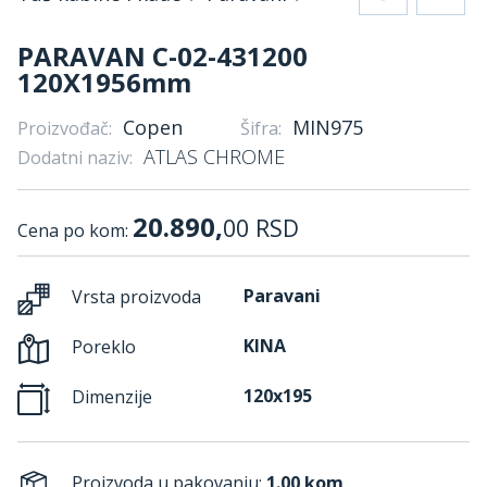
PARAVAN C-02-431200
120X1956mm
Copen
MIN975
Proizvođač:
Šifra:
ATLAS CHROME
Dodatni naziv:
20.890,
00
RSD
Cena po kom:
Paravani
Vrsta proizvoda
KINA
Poreklo
120x195
Dimenzije
Proizvoda u pakovanju:
1.00 kom