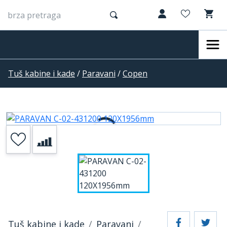
Tuš kabine i kade
/
Paravani
/
Copen
Tuš kabine i kade
Paravani