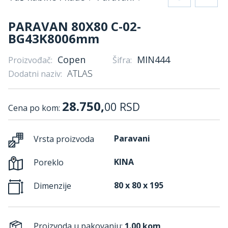
PARAVAN 80X80 C-02-
BG43K8006mm
Copen
MIN444
Proizvođač:
Šifra:
ATLAS
Dodatni naziv:
28.750,
00
RSD
Cena po kom:
Paravani
Vrsta proizvoda
KINA
Poreklo
80 x 80 x 195
Dimenzije
Proizvoda u pakovanju:
1.00 kom