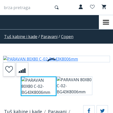
Tuš kabine i kade
/
Paravani
/
Copen
Tuš kabine i kade
Paravani