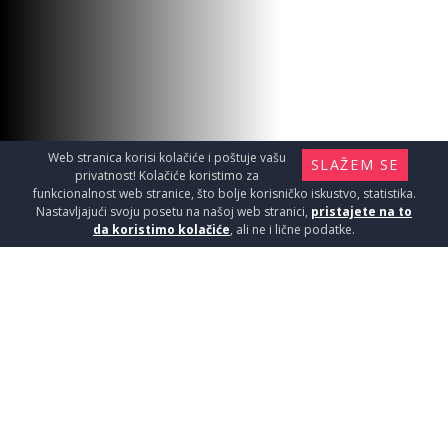
PAR.WALK IN 80x200cm 8mm
Tuš kabine i kade / Paravani
11790
RSD / KOM
Web stranica korisi kolačiće i poštuje vašu
SLAŽEM SE
privatnost! Kolačiće koristimo za
funkcionalnost web stranice, što bolje korisničko iskustvo, statistika.
Nastavljajući svoju posetu na našoj web stranici,
pristajete na to
da koristimo kolačiće
, ali ne i lične podatke.