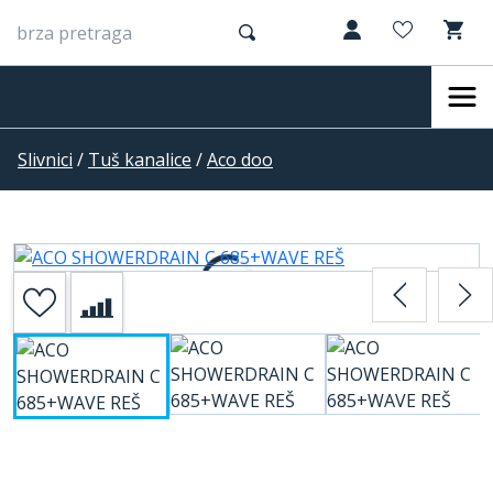
Slivnici
/
Tuš kanalice
/
Aco doo