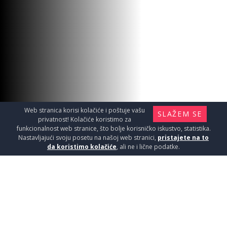
ACO EASYFLOW FLANŠA BEZ
UKLJE.
Slivnici / Tuš kanalice
2590
RSD / KOM
Web stranica korisi kolačiće i poštuje vašu
SLAŽEM SE
privatnost! Kolačiće koristimo za
funkcionalnost web stranice, što bolje korisničko iskustvo, statistika.
Nastavljajući svoju posetu na našoj web stranici,
pristajete na to
da koristimo kolačiće
, ali ne i lične podatke.