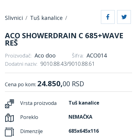
Slivnici
Tuš kanalice
ACO SHOWERDRAIN C 685+WAVE
REŠ
Aco doo
ACO014
Proizvođač:
Šifra:
9010.88.43/9010.88.61
Dodatni naziv:
24.850,
00
RSD
Cena po kom:
Tuš kanalice
Vrsta proizvoda
NEMAČKA
Poreklo
685x645x116
Dimenzije