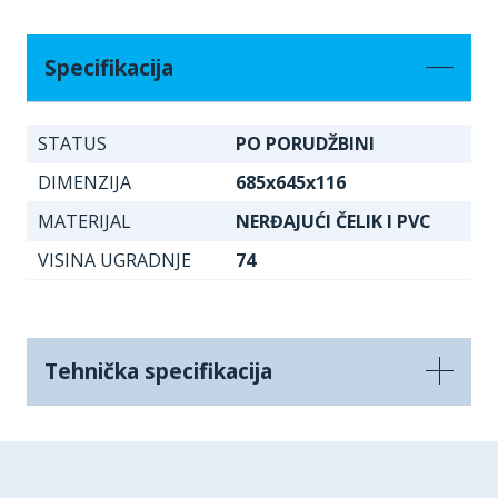
Specifikacija
STATUS
PO PORUDŽBINI
DIMENZIJA
685x645x116
MATERIJAL
NERĐAJUĆI ČELIK I PVC
VISINA UGRADNJE
74
Tehnička specifikacija