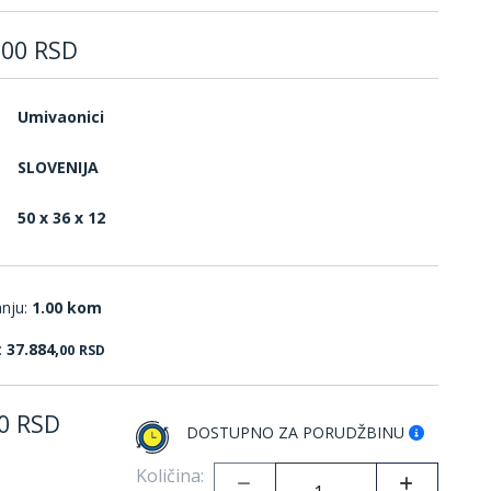
,
00
RSD
Umivaonici
SLOVENIJA
50 x 36 x 12
anju:
1.00 kom
:
37.884,
00
RSD
0
RSD
DOSTUPNO ZA PORUDŽBINU
Količina: