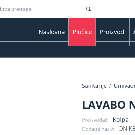
Naslovna
Pločice
Proizvodi
Sanitarije
Umivaon
LAVABO N
Kolpa
Proizvođač:
ON KE
Dodatni naziv: