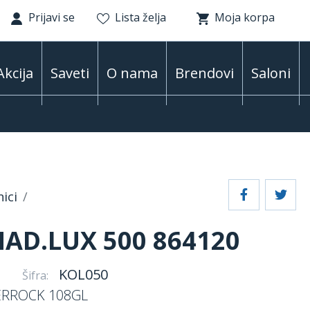
Prijavi se
Lista želja
Moja korpa
Akcija
Saveti
O nama
Brendovi
Saloni
ici
AD.LUX 500 864120
KOL050
Šifra:
RROCK 108GL