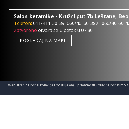
Salon keramike - Kružni put 7b Leštane, Be
Telefon:
011/411-20-39
060/40-60-387
060/40-60-4
Zatvoreno
otvara se u petak u 07:30
POGLEDAJ NA MAPI
Web stranica korisi kolačiće i poštuje vašu privatnost! Kolačiće koristimo z