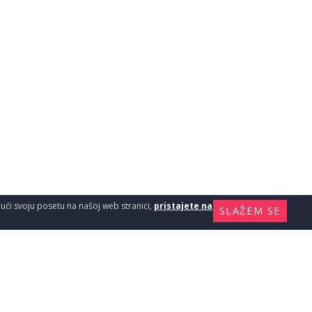
ajući svoju posetu na našoj web stranici,
pristajete na
SLAŽEM SE