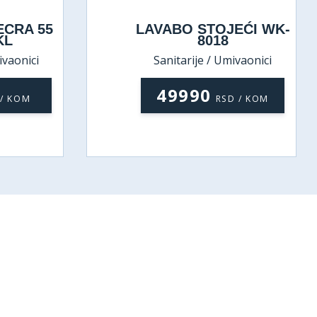
EĆI WK-
LAVABO OLIVE 61x36
72108-97KAP
ivaonici
Sanitarije / Umivaonici
14690
D / KOM
RSD / KOM