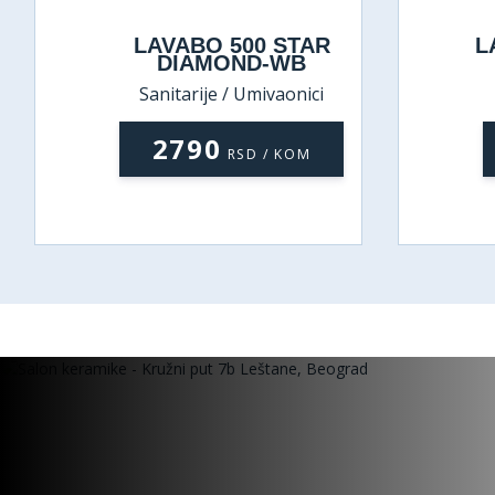
LAVABO RAISE E-6423
L
CRNI MAT
Sanitarije / Umivaonici
12650
RSD / KOM