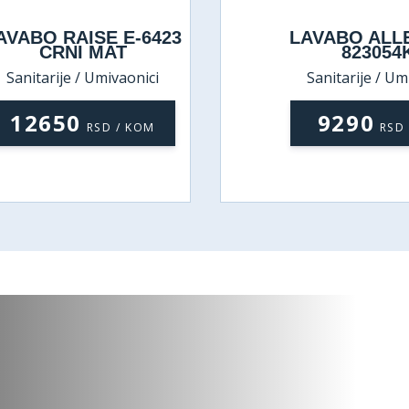
AVABO ALLECRA 55
LAVABO STOJ
823054KL
8018
Sanitarije / Umivaonici
Sanitarije / Um
9290
49990
RSD / KOM
RS