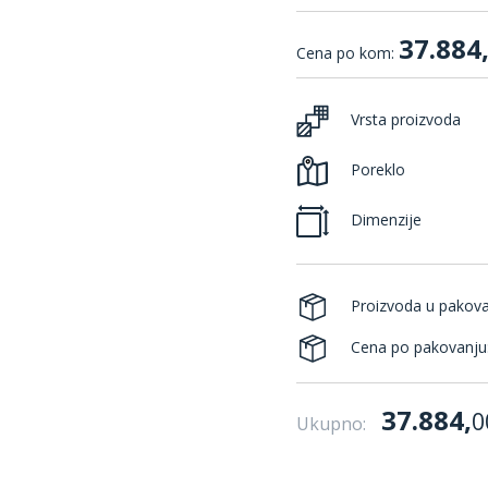
37.884
Cena po kom:
Vrsta proizvoda
Poreklo
Dimenzije
Proizvoda u pakov
Cena po pakovanju
37.884,
0
Ukupno: