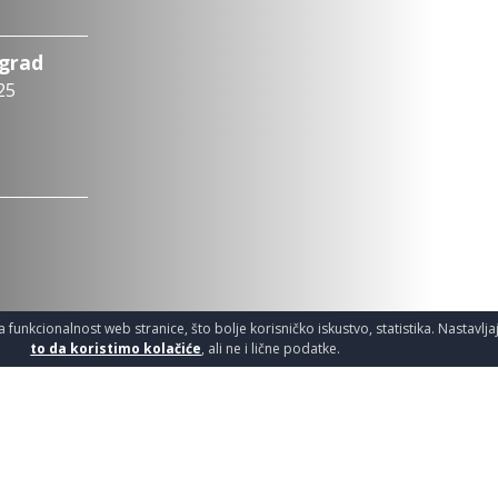
ograd
25
a funkcionalnost web stranice, što bolje korisničko iskustvo, statistika. Nastavlj
to da koristimo kolačiće
, ali ne i lične podatke.