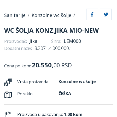
Sanitarije
Konzolne wc šolje
WC ŠOLJA KONZ.JIKA MIO-NEW
Jika
LEM000
Proizvođač:
Šifra:
8.2071.4.000.000.1
Dodatni naziv:
20.550,
00
RSD
Cena po kom:
Konzolne wc šolje
Vrsta proizvoda
ČEŠKA
Poreklo
Proizvoda u pakovanju:
1.00 kom