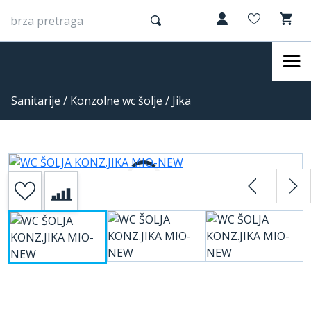
Sanitarije
/
Konzolne wc šolje
/
Jika