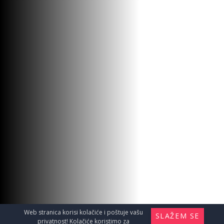
WC ŠOLJA KONZ.AVVA CRNA
MAT 49
Sanitarije / Konzolne wc šolje
17390
RSD / KOM
Web stranica korisi kolačiće i poštuje vašu
SLAŽEM SE
privatnost! Kolačiće koristimo za