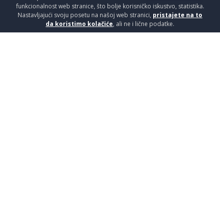
funkcionalnost web stranice, što bolje korisničko iskustvo, statistika.
Nastavljajući svoju posetu na našoj web stranici,
pristajete na to
da koristimo kolačiće
, ali ne i lične podatke.