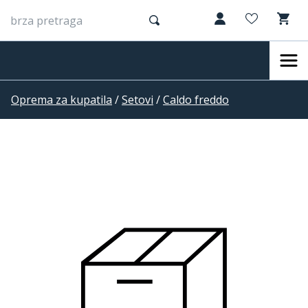
Oprema za kupatila
/
Setovi
/
Caldo freddo