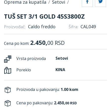
Oprema za kupatila
Setovi
TUŠ SET 3/1 GOLD 45S3800Z
Caldo freddo
CAL049
Proizvođač:
Šifra:
2.450,
00
RSD
Cena po kom:
Setovi
Vrsta proizvoda
KINA
Poreklo
Proizvoda u pakovanju:
1.00 kom
Cena po pakovanju:
2.450,
00
RSD