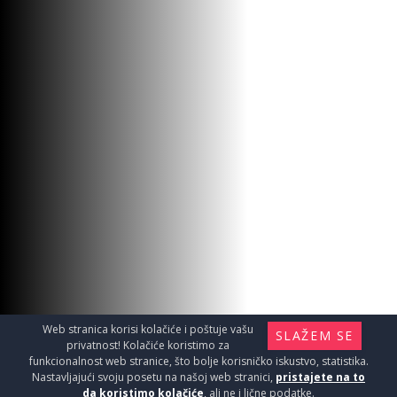
Web stranica korisi kolačiće i poštuje vašu
SLAŽEM SE
privatnost! Kolačiće koristimo za
funkcionalnost web stranice, što bolje korisničko iskustvo, statistika.
Nastavljajući svoju posetu na našoj web stranici,
pristajete na to
da koristimo kolačiće
, ali ne i lične podatke.