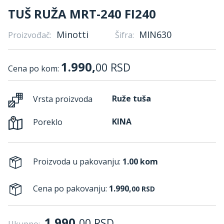
TUŠ RUŽA MRT-240 FI240
Minotti
MIN630
Proizvođač:
Šifra:
1.990,
00
RSD
Cena po kom:
Ruže tuša
Vrsta proizvoda
KINA
Poreklo
Proizvoda u pakovanju:
1.00 kom
Cena po pakovanju:
1.990,
00
RSD
1.990,
00
RSD