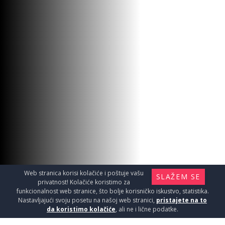
TUŠ RUŽA FRESH 30X30 12109
Oprema za kupatila / Ruže tuša
20950
RSD / KOM
Web stranica korisi kolačiće i poštuje vašu
SLAŽEM SE
privatnost! Kolačiće koristimo za
funkcionalnost web stranice, što bolje korisničko iskustvo, statistika.
Nastavljajući svoju posetu na našoj web stranici,
pristajete na to
da koristimo kolačiće
, ali ne i lične podatke.