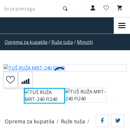
Oprema za kupatila
/
Ruže tuša
/
Minotti
Oprema za kupatila
Ruže tuša