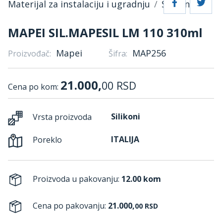
Materijal za instalaciju i ugradnju
Silikoni
MAPEI SIL.MAPESIL LM 110 310ml
Mapei
MAP256
Proizvođač:
Šifra:
21.000,
00
RSD
Cena po kom:
Silikoni
Vrsta proizvoda
ITALIJA
Poreklo
Proizvoda u pakovanju:
12.00 kom
Cena po pakovanju:
21.000,
00
RSD