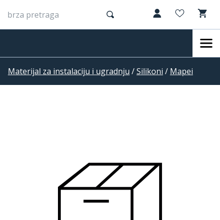
Materijal za instalaciju i ugradnju
/
Silikoni
/
Mapei